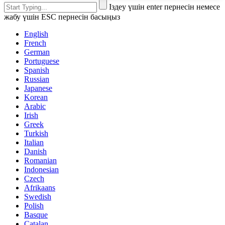
Іздеу үшін enter пернесін немесе
жабу үшін ESC пернесін басыңыз
English
French
German
Portuguese
Spanish
Russian
Japanese
Korean
Arabic
Irish
Greek
Turkish
Italian
Danish
Romanian
Indonesian
Czech
Afrikaans
Swedish
Polish
Basque
Catalan