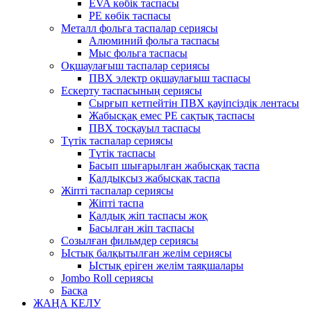
EVA көбік таспасы
PE көбік таспасы
Металл фольга таспалар сериясы
Алюминий фольга таспасы
Мыс фольга таспасы
Оқшаулағыш таспалар сериясы
ПВХ электр оқшаулағыш таспасы
Ескерту таспасының сериясы
Сырғып кетпейтін ПВХ қауіпсіздік лентасы
Жабысқақ емес PE сақтық таспасы
ПВХ тосқауыл таспасы
Түтік таспалар сериясы
Түтік таспасы
Басып шығарылған жабысқақ таспа
Қалдықсыз жабысқақ таспа
Жіпті таспалар сериясы
Жіпті таспа
Қалдық жіп таспасы жоқ
Басылған жіп таспасы
Созылған фильмдер сериясы
Ыстық балқытылған желім сериясы
Ыстық еріген желім таяқшалары
Jombo Roll сериясы
Басқа
ЖАҢА КЕЛУ