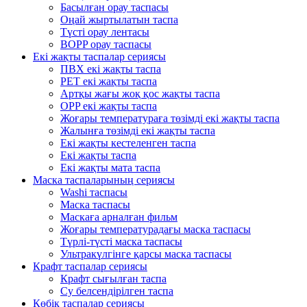
Басылған орау таспасы
Оңай жыртылатын таспа
Түсті орау лентасы
BOPP орау таспасы
Екі жақты таспалар сериясы
ПВХ екі жақты таспа
PET екі жақты таспа
Артқы жағы жоқ қос жақты таспа
OPP екі жақты таспа
Жоғары температураға төзімді екі жақты таспа
Жалынға төзімді екі жақты таспа
Екі жақты кестеленген таспа
Екі жақты таспа
Екі жақты мата таспа
Маска таспаларының сериясы
Washi таспасы
Маска таспасы
Маскаға арналған фильм
Жоғары температурадағы маска таспасы
Түрлі-түсті маска таспасы
Ультракүлгінге қарсы маска таспасы
Крафт таспалар сериясы
Крафт сығылған таспа
Су белсендірілген таспа
Көбік таспалар сериясы