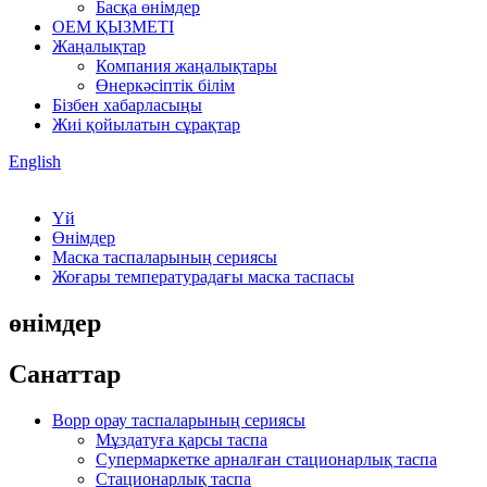
Басқа өнімдер
OEM ҚЫЗМЕТІ
Жаңалықтар
Компания жаңалықтары
Өнеркәсіптік білім
Бізбен хабарласыңы
Жиі қойылатын сұрақтар
English
Үй
Өнімдер
Маска таспаларының сериясы
Жоғары температурадағы маска таспасы
өнімдер
Санаттар
Bopp орау таспаларының сериясы
Мұздатуға қарсы таспа
Супермаркетке арналған стационарлық таспа
Стационарлық таспа