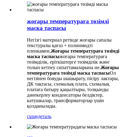
жоғары температураға төзімді
маска таспасы
Негізгі материал ретінде жоғары сапалы
текстуралы қағаз + полиимидті
пленкамен,
Жоғары температураға төзімді
маска таспасы
жоғары температураға
төзімділік, еріткіштерге төзімділік және
толып кетпеу сипаттамаларына ие.
Жоғары
температураға төзімді маска таспасы
Ол
негізінен бояуды шашырату, пісіру лактары,
ДК тақтасы, схемалық плата, схемалық
платаға батыру қаңылтыры, толқынды
дәнекерлеу конденсаторы белдіктер,
катушкалар, трансформаторлар үшін
қолданылады.
сұрау
деталь