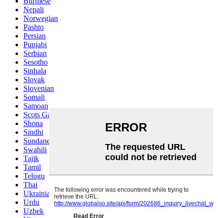
Burmese
Nepali
Norwegian
Pashto
Persian
Punjabi
Serbian
Sesotho
Sinhala
Slovak
Slovenian
Somali
Samoan
Scots Gaelic
Shona
Sindhi
Sundanese
Swahili
Tajik
Tamil
Telugu
Thai
Ukrainian
Urdu
Uzbek