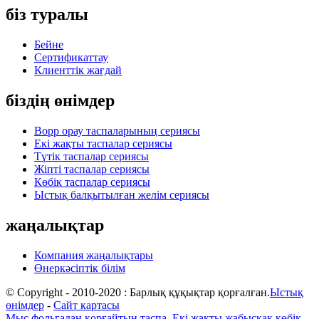
біз туралы
Бейне
Сертификаттау
Клиенттік жағдай
біздің өнімдер
Bopp орау таспаларының сериясы
Екі жақты таспалар сериясы
Түтік таспалар сериясы
Жіпті таспалар сериясы
Көбік таспалар сериясы
Ыстық балқытылған желім сериясы
жаңалықтар
Компания жаңалықтары
Өнеркәсіптік білім
© Copyright - 2010-2020 : Барлық құқықтар қорғалған.
Ыстық
өнімдер
-
Сайт картасы
Мыс фольгадан қорғайтын таспа
,
Екі жақты жабысқақ көбік