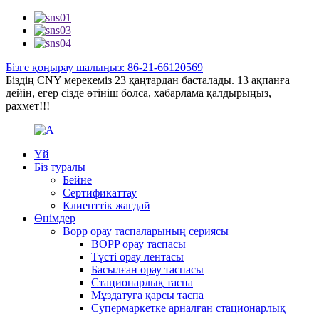
Бізге қоңырау шалыңыз: 86-21-66120569
Біздің CNY мерекеміз 23 қаңтардан басталады. 13 ақпанға
дейін, егер сізде өтініш болса, хабарлама қалдырыңыз,
рахмет!!!
Үй
Біз туралы
Бейне
Сертификаттау
Клиенттік жағдай
Өнімдер
Bopp орау таспаларының сериясы
BOPP орау таспасы
Түсті орау лентасы
Басылған орау таспасы
Стационарлық таспа
Мұздатуға қарсы таспа
Супермаркетке арналған стационарлық