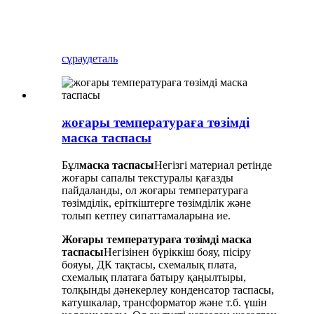
сұрау
деталь
жоғары температураға төзімді
маска таспасы
Бұл
маска таспасы
Негізгі материал ретінде
жоғары сапалы текстуралы қағазды
пайдаланды, ол жоғары температураға
төзімділік, еріткіштерге төзімділік және
толып кетпеу сипаттамаларына ие.
Жоғары температураға төзімді маска
таспасы
Негізінен бүріккіш бояу, пісіру
бояуы, ДК тақтасы, схемалық плата,
схемалық платаға батыру қаңылтыры,
толқынды дәнекерлеу конденсатор таспасы,
катушкалар, трансформатор және т.б. үшін