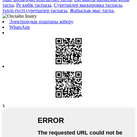
таспа
,
Pe көбік таспасы
,
Суретшілер маскировка таспасы
,
түрлі-түсті суретшілер таспасы
,
Жабысқақ мыс таспа
,
Электрондық поштаны жіберу
WhatsApp
x