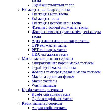
таспа
Оңай жыртылатын таспа
Екі жақты таспалар сериясы
Екі жақты мата таспа
Екі жақты таспа
Екі жақты кестеленген таспа
Жалынға төзімді екі жақты таспа
Жоғары температураға төзімді екі жақты
таспа
Артқы жағы жоқ қос жақты таспа
OPP екі жақты таспа
PET екі жақты таспа
ПВХ екі жақты таспа
Маска таспаларының сериясы
Ультракүлгінге қарсы маска таспасы
Түрлі-түсті маска таспасы
Жоғары температурадағы маска таспасы
Маскаға арналған фильм
Маска таспасы
Washi таспасы
Крафт таспалар сериясы
Крафт сығылған таспа
Су белсендірілген таспа
Көбік таспалар сериясы
Акрил көбік таспасы