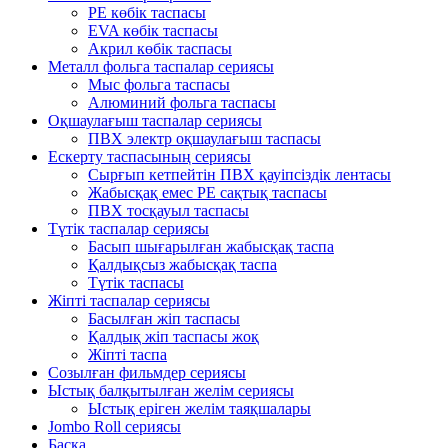
PE көбік таспасы
EVA көбік таспасы
Акрил көбік таспасы
Металл фольга таспалар сериясы
Мыс фольга таспасы
Алюминий фольга таспасы
Оқшаулағыш таспалар сериясы
ПВХ электр оқшаулағыш таспасы
Ескерту таспасының сериясы
Сырғып кетпейтін ПВХ қауіпсіздік лентасы
Жабысқақ емес PE сақтық таспасы
ПВХ тосқауыл таспасы
Түтік таспалар сериясы
Басып шығарылған жабысқақ таспа
Қалдықсыз жабысқақ таспа
Түтік таспасы
Жіпті таспалар сериясы
Басылған жіп таспасы
Қалдық жіп таспасы жоқ
Жіпті таспа
Созылған фильмдер сериясы
Ыстық балқытылған желім сериясы
Ыстық еріген желім таяқшалары
Jombo Roll сериясы
Басқа