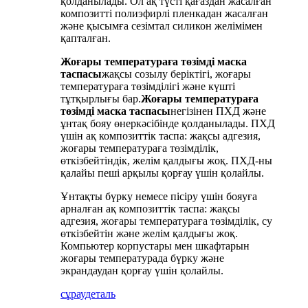
қолданылады. Ол ақ түсті қағаздан жасалған
композитті полиэфирлі пленкадан жасалған
және қысымға сезімтал силикон желімімен
қапталған.
Жоғары температураға төзімді маска
таспасы
жақсы созылу беріктігі, жоғары
температураға төзімділігі және күшті
тұтқырлығы бар.
Жоғары температураға
төзімді маска таспасы
негізінен ПХД және
ұнтақ бояу өнеркәсібінде қолданылады. ПХД
үшін ақ композиттік таспа: жақсы адгезия,
жоғары температураға төзімділік,
өткізбейтіндік, желім қалдығы жоқ. ПХД-ны
қалайы пеші арқылы қорғау үшін қолайлы.
Ұнтақты бүрку немесе пісіру үшін бояуға
арналған ақ композиттік таспа: жақсы
адгезия, жоғары температураға төзімділік, су
өткізбейтін және желім қалдығы жоқ.
Компьютер корпустары мен шкафтарын
жоғары температурада бүрку және
экрандаудан қорғау үшін қолайлы.
сұрау
деталь