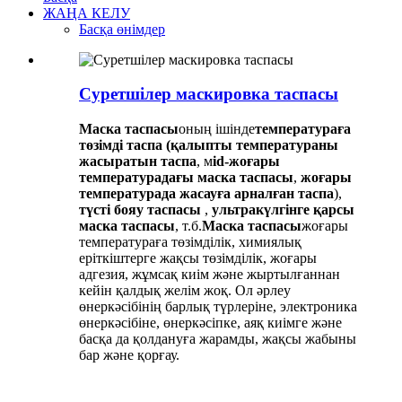
ЖАҢА КЕЛУ
Басқа өнімдер
Суретшілер маскировка таспасы
Маска таспасы
оның ішінде
температураға
төзімді таспа
(қалыпты температураны
жасыратын таспа
, м
id-жоғары
температурадағы маска таспасы
,
жоғары
температурада жасауға арналған таспа
),
түсті бояу таспасы
,
ультракүлгінге қарсы
маска таспасы
, т.б.
Маска таспасы
жоғары
температураға төзімділік, химиялық
еріткіштерге жақсы төзімділік, жоғары
адгезия, жұмсақ киім және жыртылғаннан
кейін қалдық желім жоқ. Ол әрлеу
өнеркәсібінің барлық түрлеріне, электроника
өнеркәсібіне, өнеркәсіпке, аяқ киімге және
басқа да қолдануға жарамды, жақсы жабыны
бар және қорғау.