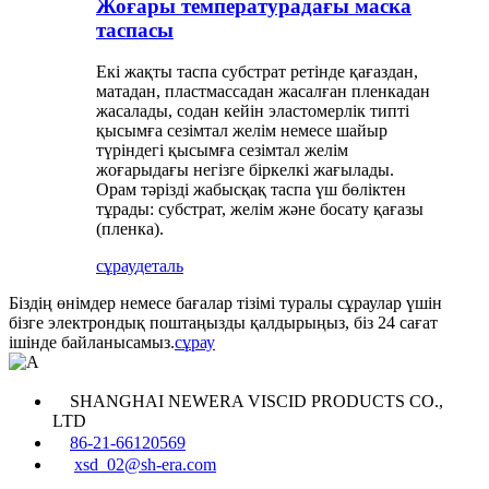
Жоғары температурадағы маска
таспасы
Екі жақты таспа субстрат ретінде қағаздан,
матадан, пластмассадан жасалған пленкадан
жасалады, содан кейін эластомерлік типті
қысымға сезімтал желім немесе шайыр
түріндегі қысымға сезімтал желім
жоғарыдағы негізге біркелкі жағылады.
Орам тәрізді жабысқақ таспа үш бөліктен
тұрады: субстрат, желім және босату қағазы
(пленка).
сұрау
деталь
Біздің өнімдер немесе бағалар тізімі туралы сұраулар үшін
бізге электрондық поштаңызды қалдырыңыз, біз 24 сағат
ішінде байланысамыз.
сұрау
SHANGHAI NEWERA VISCID PRODUCTS CO.,
LTD
86-21-66120569
xsd_02@sh-era.com