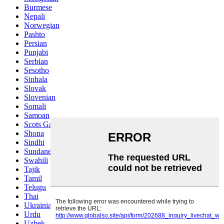
Burmese
Nepali
Norwegian
Pashto
Persian
Punjabi
Serbian
Sesotho
Sinhala
Slovak
Slovenian
Somali
Samoan
Scots Gaelic
Shona
Sindhi
Sundanese
Swahili
Tajik
Tamil
Telugu
Thai
Ukrainian
Urdu
Uzbek