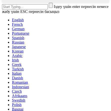
Іздеу үшін enter пернесін немесе
жабу үшін ESC пернесін басыңыз
English
French
German
Portuguese
Spanish
Russian
Japanese
Korean
Arabic
Irish
Greek
Turkish
Italian
Danish
Romanian
Indonesian
Czech
Afrikaans
Swedish
Polish
Basque