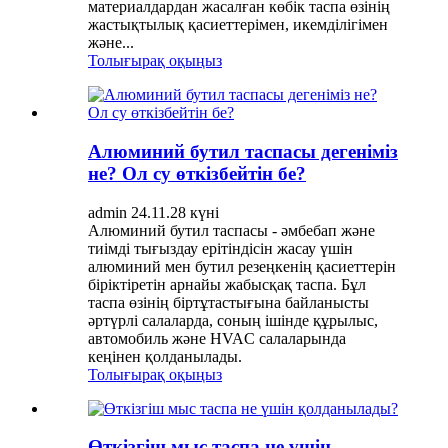
материалдардан жасалған көбік таспа өзінің
жастықтылық қасиеттерімен, икемділігімен
және...
Толығырақ оқыңыз
Алюминий бутил таспасы дегеніміз
не? Ол су өткізбейтін бе?
admin 24.11.28 күні
Алюминий бутил таспасы - әмбебап және
тиімді тығыздау ерітіндісін жасау үшін
алюминий мен бутил резеңкенің қасиеттерін
біріктіретін арнайы жабысқақ таспа. Бұл
таспа өзінің біртұтастығына байланысты
әртүрлі салаларда, соның ішінде құрылыс,
автомобиль және HVAC салаларында
кеңінен қолданылады.
Толығырақ оқыңыз
Өткізгіш мыс таспа не үшін