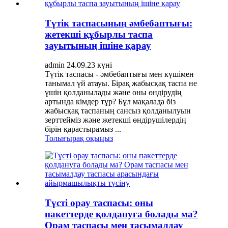
Түтік таспасының әмбебаптығы:
жетекші құбырлы таспа
зауытының ішіне қарау
admin 24.09.23 күні
Түтік таспасы - әмбебаптығы мен күшімен
танымал үй атауы. Бірақ жабысқақ таспа не
үшін қолданылады және оны өндірудің
артында кімдер тұр? Бұл мақалада біз
жабысқақ таспаның сансыз қолданылуын
зерттейміз және жетекші өндірушілердің
бірін қарастырамыз ...
Толығырақ оқыңыз
Түсті орау таспасы: оны
пакеттерде қолдануға болады ма?
Орам таспасы мен тасымалдау