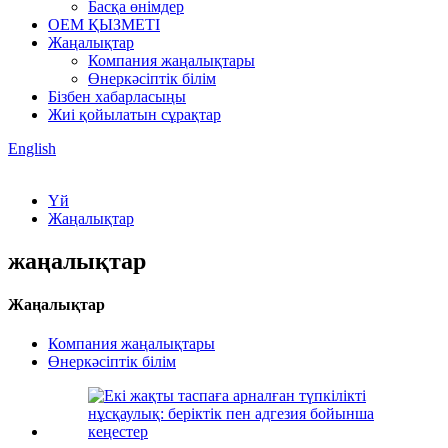
Басқа өнімдер
OEM ҚЫЗМЕТІ
Жаңалықтар
Компания жаңалықтары
Өнеркәсіптік білім
Бізбен хабарласыңы
Жиі қойылатын сұрақтар
English
Үй
Жаңалықтар
жаңалықтар
Жаңалықтар
Компания жаңалықтары
Өнеркәсіптік білім