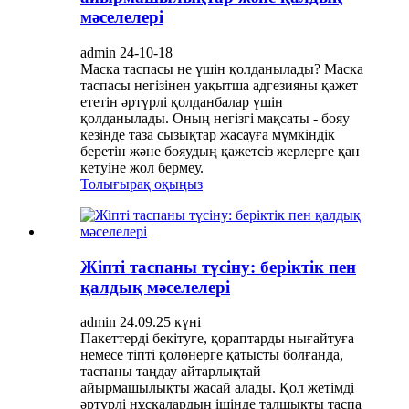
мәселелері
admin 24-10-18
Маска таспасы не үшін қолданылады? Маска
таспасы негізінен уақытша адгезияны қажет
ететін әртүрлі қолданбалар үшін
қолданылады. Оның негізгі мақсаты - бояу
кезінде таза сызықтар жасауға мүмкіндік
беретін және бояудың қажетсіз жерлерге қан
кетуіне жол бермеу.
Толығырақ оқыңыз
Жіпті таспаны түсіну: беріктік пен
қалдық мәселелері
admin 24.09.25 күні
Пакеттерді бекітуге, қораптарды нығайтуға
немесе тіпті қолөнерге қатысты болғанда,
таспаны таңдау айтарлықтай
айырмашылықты жасай алады. Қол жетімді
әртүрлі нұсқалардың ішінде талшықты таспа