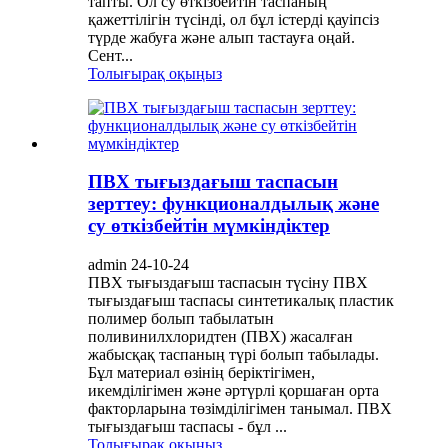
тапты. Ол су өткізбейтін таспаның
қажеттілігін түсінді, ол бұл істерді қауіпсіз
түрде жабуға және алып тастауға оңай.
Сент...
Толығырақ оқыңыз
ПВХ тығыздағыш таспасын
зерттеу: функционалдылық және
су өткізбейтін мүмкіндіктер
admin 24-10-24
ПВХ тығыздағыш таспасын түсіну ПВХ
тығыздағыш таспасы синтетикалық пластик
полимер болып табылатын
поливинилхлоридтен (ПВХ) жасалған
жабысқақ таспаның түрі болып табылады.
Бұл материал өзінің беріктігімен,
икемділігімен және әртүрлі қоршаған орта
факторларына төзімділігімен танымал. ПВХ
тығыздағыш таспасы - бұл ...
Толығырақ оқыңыз