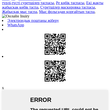
түрлі-түсті суретшілер таспасы
,
Pe көбік таспасы
,
Екі жақты
жабысқақ көбік таспа
,
Суретшілер маскировка таспасы
,
Жабысқақ мыс таспа
,
Мыс фольгадан қорғайтын таспа
,
Электрондық поштаны жіберу
WhatsApp
x