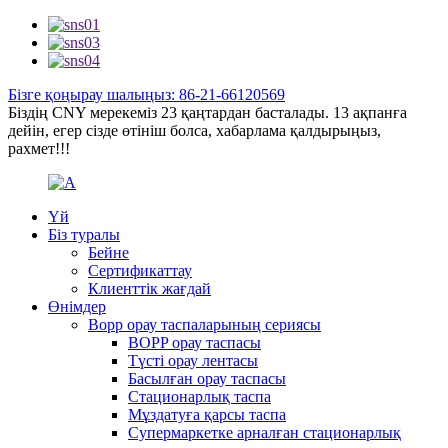
Бізге қоңырау шалыңыз: 86-21-66120569
Біздің CNY мерекеміз 23 қаңтардан басталады. 13 ақпанға
дейін, егер сізде өтініш болса, хабарлама қалдырыңыз,
рахмет!!!
Үй
Біз туралы
Бейне
Сертификаттау
Клиенттік жағдай
Өнімдер
Bopp орау таспаларының сериясы
BOPP орау таспасы
Түсті орау лентасы
Басылған орау таспасы
Стационарлық таспа
Мұздатуға қарсы таспа
Супермаркетке арналған стационарлық