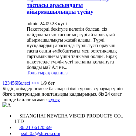
таспасы арасындағы
айырмашылықты түсіну
admin 24.09.23 күні
Пакеттерді бекітуге келетін болсақ, сіз
пайдаланатын таспаның түрі айтарлықтай
айырмашылықты жасай алады. Түрлі
нұсқалардың арасында түрлі-түсті орауыш
таспа өзінің әмбебаптығы мен эстетикалық
тартымдылығы үшін танымал болды. Бірақ
пакеттерде түрлі-түсті таспаны қолдануға
болады ма? Ал не...
Толығырақ оқыңыз
1
2
3
4
5
6
Келесі >
>>
1/9 бет
Біздің өнімдер немесе бағалар тізімі туралы сұраулар үшін
бізге электрондық поштаңызды қалдырыңыз, біз 24 сағат
ішінде байланысамыз.
сұрау
SHANGHAI NEWERA VISCID PRODUCTS CO.,
LTD
86-21-66120569
xsd_02@sh-era.com