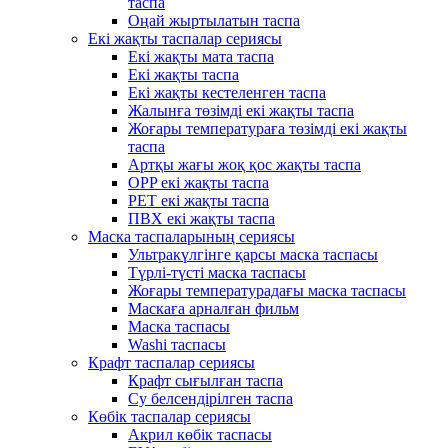
таспа
Оңай жыртылатын таспа
Екі жақты таспалар сериясы
Екі жақты мата таспа
Екі жақты таспа
Екі жақты кестеленген таспа
Жалынға төзімді екі жақты таспа
Жоғары температураға төзімді екі жақты
таспа
Артқы жағы жоқ қос жақты таспа
OPP екі жақты таспа
PET екі жақты таспа
ПВХ екі жақты таспа
Маска таспаларының сериясы
Ультракүлгінге қарсы маска таспасы
Түрлі-түсті маска таспасы
Жоғары температурадағы маска таспасы
Маскаға арналған фильм
Маска таспасы
Washi таспасы
Крафт таспалар сериясы
Крафт сығылған таспа
Су белсендірілген таспа
Көбік таспалар сериясы
Акрил көбік таспасы