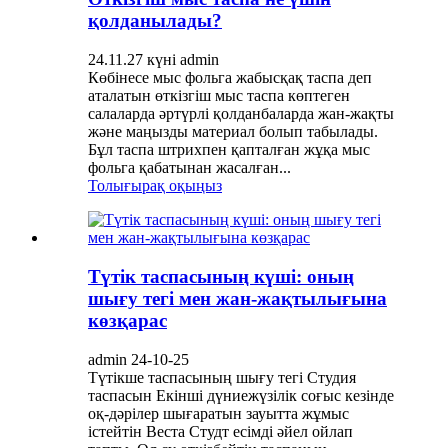
қолданылады?
24.11.27 күні admin
Көбінесе мыс фольга жабысқақ таспа деп
аталатын өткізгіш мыс таспа көптеген
салаларда әртүрлі қолданбаларда жан-жақты
және маңызды материал болып табылады.
Бұл таспа штрихпен қапталған жұқа мыс
фольга қабатынан жасалған...
Толығырақ оқыңыз
Түтік таспасының күші: оның
шығу тегі мен жан-жақтылығына
көзқарас
admin 24-10-25
Түтікше таспасының шығу тегі Студия
таспасын Екінші дүниежүзілік соғыс кезінде
оқ-дәрілер шығаратын зауытта жұмыс
істейтін Веста Студт есімді әйел ойлап