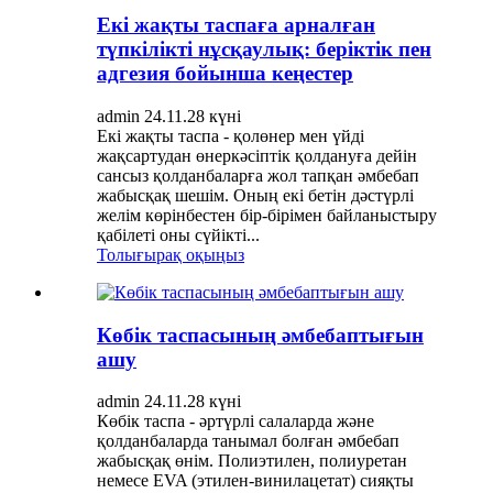
Екі жақты таспаға арналған
түпкілікті нұсқаулық: беріктік пен
адгезия бойынша кеңестер
admin 24.11.28 күні
Екі жақты таспа - қолөнер мен үйді
жақсартудан өнеркәсіптік қолдануға дейін
сансыз қолданбаларға жол тапқан әмбебап
жабысқақ шешім. Оның екі бетін дәстүрлі
желім көрінбестен бір-бірімен байланыстыру
қабілеті оны сүйікті...
Толығырақ оқыңыз
Көбік таспасының әмбебаптығын
ашу
admin 24.11.28 күні
Көбік таспа - әртүрлі салаларда және
қолданбаларда танымал болған әмбебап
жабысқақ өнім. Полиэтилен, полиуретан
немесе EVA (этилен-винилацетат) сияқты