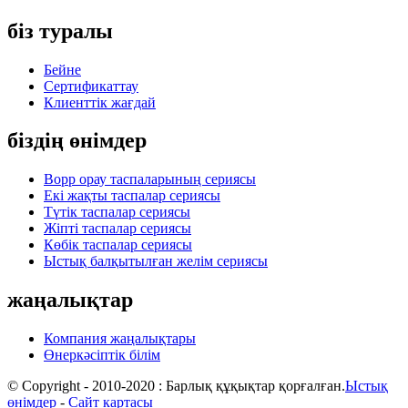
біз туралы
Бейне
Сертификаттау
Клиенттік жағдай
біздің өнімдер
Bopp орау таспаларының сериясы
Екі жақты таспалар сериясы
Түтік таспалар сериясы
Жіпті таспалар сериясы
Көбік таспалар сериясы
Ыстық балқытылған желім сериясы
жаңалықтар
Компания жаңалықтары
Өнеркәсіптік білім
© Copyright - 2010-2020 : Барлық құқықтар қорғалған.
Ыстық
өнімдер
-
Сайт картасы