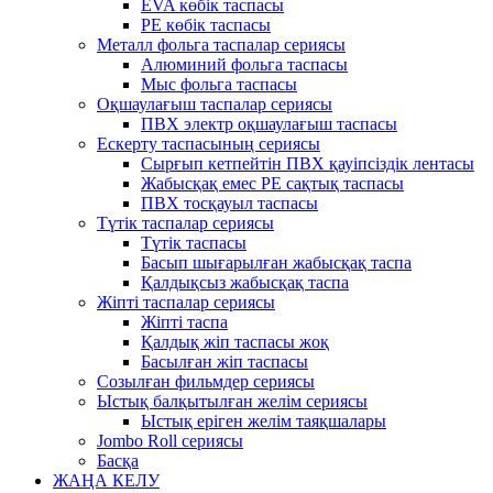
EVA көбік таспасы
PE көбік таспасы
Металл фольга таспалар сериясы
Алюминий фольга таспасы
Мыс фольга таспасы
Оқшаулағыш таспалар сериясы
ПВХ электр оқшаулағыш таспасы
Ескерту таспасының сериясы
Сырғып кетпейтін ПВХ қауіпсіздік лентасы
Жабысқақ емес PE сақтық таспасы
ПВХ тосқауыл таспасы
Түтік таспалар сериясы
Түтік таспасы
Басып шығарылған жабысқақ таспа
Қалдықсыз жабысқақ таспа
Жіпті таспалар сериясы
Жіпті таспа
Қалдық жіп таспасы жоқ
Басылған жіп таспасы
Созылған фильмдер сериясы
Ыстық балқытылған желім сериясы
Ыстық еріген желім таяқшалары
Jombo Roll сериясы
Басқа
ЖАҢА КЕЛУ