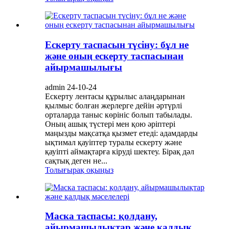
Ескерту таспасын түсіну: бұл не
және оның ескерту таспасынан
айырмашылығы
admin 24-10-24
Ескерту лентасы құрылыс алаңдарынан
қылмыс болған жерлерге дейін әртүрлі
орталарда таныс көрініс болып табылады.
Оның ашық түстері мен қою әріптері
маңызды мақсатқа қызмет етеді: адамдарды
ықтимал қауіптер туралы ескерту және
қауіпті аймақтарға кіруді шектеу. Бірақ дәл
сақтық деген не...
Толығырақ оқыңыз
Маска таспасы: қолдану,
айырмашылықтар және қалдық