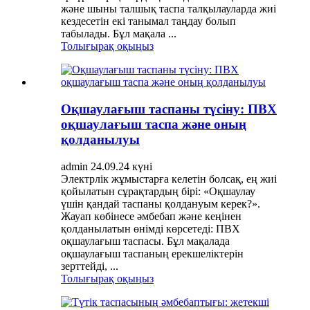
және шыны талшық таспа талқылауларда жиі
кездесетін екі танымал таңдау болып
табылады. Бұл мақала ...
Толығырақ оқыңыз
Оқшаулағыш таспаны түсіну: ПВХ
оқшаулағыш таспа және оның
қолданылуы
admin 24.09.24 күні
Электрлік жұмыстарға келетін болсақ, ең жиі
қойылатын сұрақтардың бірі: «Оқшаулау
үшін қандай таспаны қолдануым керек?».
Жауап көбінесе әмбебап және кеңінен
қолданылатын өнімді көрсетеді: ПВХ
оқшаулағыш таспасы. Бұл мақалада
оқшаулағыш таспаның ерекшеліктерін
зерттейді, ...
Толығырақ оқыңыз