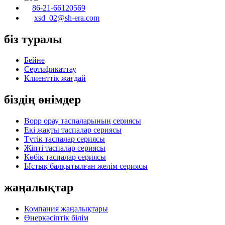
86-21-66120569
xsd_02@sh-era.com
біз туралы
Бейне
Сертификаттау
Клиенттік жағдай
біздің өнімдер
Bopp орау таспаларының сериясы
Екі жақты таспалар сериясы
Түтік таспалар сериясы
Жіпті таспалар сериясы
Көбік таспалар сериясы
Ыстық балқытылған желім сериясы
жаңалықтар
Компания жаңалықтары
Өнеркәсіптік білім