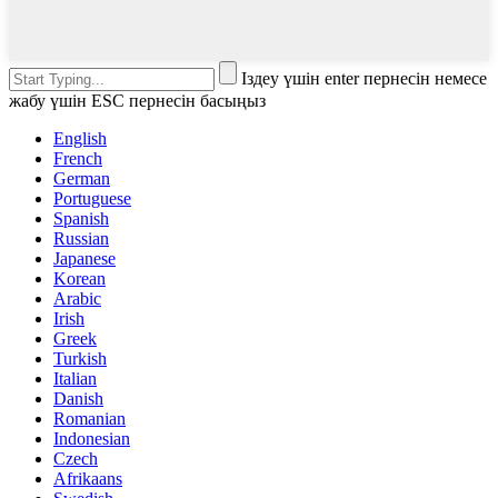
Іздеу үшін enter пернесін немесе
жабу үшін ESC пернесін басыңыз
English
French
German
Portuguese
Spanish
Russian
Japanese
Korean
Arabic
Irish
Greek
Turkish
Italian
Danish
Romanian
Indonesian
Czech
Afrikaans