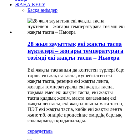
ЖАҢА КЕЛУ
Басқа өнімдер
28 жыл зауыттық екі жақты таспа
нүктелері – жоғары температураға
төзімді екі жақты таспа – Ньюера
Екі жақты таспаның да көптеген түрлері бар:
торлы екі жақты таспа, күшейтілген екі
жақты таспа, резеңке екі жақты лента,
жоғары температуралы екі жақты таспа,
тоқыма емес екі жақты таспа, екі жақты
таспа қалдық желім, мақта қағазының екі
жақты лентасы, екі жақты шыны мата таспа,
ПЭТ екі жақты таспа, көбік екі жақты лента
және т.б. өндіріс процесінде өмірдің барлық
салаларында қолданылады.
сұрау
деталь