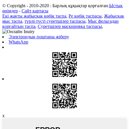
© Copyright - 2010-2020 : Барлық құқықтар қорғалған.
Ыстық
өнімдер
-
Сайт картасы
Екі жақты жабысқақ көбік таспа
,
Pe көбік таспасы
,
Жабысқақ
мыс таспа
,
түрлі-түсті суретшілер таспасы
,
Мыс фольгадан
қорғайтын таспа
,
Суретшілер маскировка таспасы
,
Электрондық поштаны жіберу
WhatsApp
x