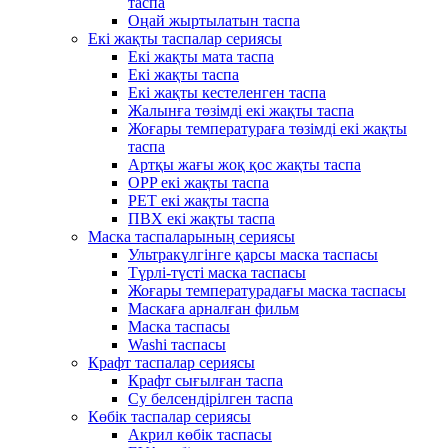
таспа
Оңай жыртылатын таспа
Екі жақты таспалар сериясы
Екі жақты мата таспа
Екі жақты таспа
Екі жақты кестеленген таспа
Жалынға төзімді екі жақты таспа
Жоғары температураға төзімді екі жақты
таспа
Артқы жағы жоқ қос жақты таспа
OPP екі жақты таспа
PET екі жақты таспа
ПВХ екі жақты таспа
Маска таспаларының сериясы
Ультракүлгінге қарсы маска таспасы
Түрлі-түсті маска таспасы
Жоғары температурадағы маска таспасы
Маскаға арналған фильм
Маска таспасы
Washi таспасы
Крафт таспалар сериясы
Крафт сығылған таспа
Су белсендірілген таспа
Көбік таспалар сериясы
Акрил көбік таспасы