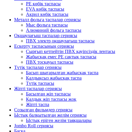
PE көбік таспасы
EVA көбік таспасы
Акрил көбік таспасы
Металл фольга таспалар сериясы
Мыс фольга таспасы
Алюминий фольга таспасы
Оқшаулағыш таспалар сериясы
ПВХ электр оқшаулағыш таспасы
Ескерту таспасының сериясы
Сырғып кетпейтін ПВХ қауіпсіздік лентасы
Жабысқақ емес PE сақтық таспасы
ПВХ тосқауыл таспасы
Түтік таспалар сериясы
Басып шығарылған жабысқақ таспа
Қалдықсыз жабысқақ таспа
Түтік таспасы
Жіпті таспалар сериясы
Басылған жіп таспасы
Қалдық жіп таспасы жоқ
Жіпті таспа
Созылған фильмдер сериясы
Ыстық балқытылған желім сериясы
Ыстық еріген желім таяқшалары
Jombo Roll сериясы
Басқа