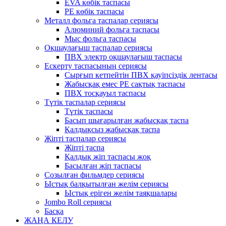
EVA көбік таспасы
PE көбік таспасы
Металл фольга таспалар сериясы
Алюминий фольга таспасы
Мыс фольга таспасы
Оқшаулағыш таспалар сериясы
ПВХ электр оқшаулағыш таспасы
Ескерту таспасының сериясы
Сырғып кетпейтін ПВХ қауіпсіздік лентасы
Жабысқақ емес PE сақтық таспасы
ПВХ тосқауыл таспасы
Түтік таспалар сериясы
Түтік таспасы
Басып шығарылған жабысқақ таспа
Қалдықсыз жабысқақ таспа
Жіпті таспалар сериясы
Жіпті таспа
Қалдық жіп таспасы жоқ
Басылған жіп таспасы
Созылған фильмдер сериясы
Ыстық балқытылған желім сериясы
Ыстық еріген желім таяқшалары
Jombo Roll сериясы
Басқа
ЖАҢА КЕЛУ