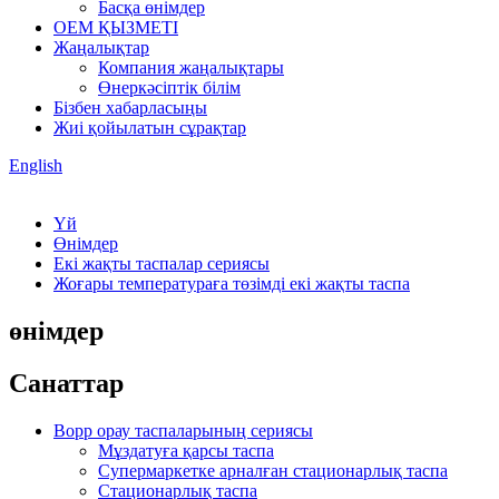
Басқа өнімдер
OEM ҚЫЗМЕТІ
Жаңалықтар
Компания жаңалықтары
Өнеркәсіптік білім
Бізбен хабарласыңы
Жиі қойылатын сұрақтар
English
Үй
Өнімдер
Екі жақты таспалар сериясы
Жоғары температураға төзімді екі жақты таспа
өнімдер
Санаттар
Bopp орау таспаларының сериясы
Мұздатуға қарсы таспа
Супермаркетке арналған стационарлық таспа
Стационарлық таспа