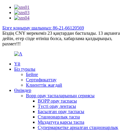
Бізге қоңырау шалыңыз: 86-21-66120569
Біздің CNY мерекеміз 23 қаңтардан басталады. 13 ақпанға
дейін, егер сізде өтініш болса, хабарлама қалдырыңыз,
рахмет!!!
Үй
Біз туралы
Бейне
Сертификаттау
Клиенттік жағдай
Өнімдер
Bopp орау таспаларының сериясы
BOPP орау таспасы
Түсті орау лентасы
Басылған орау таспасы
Стационарлық таспа
Мұздатуға қарсы таспа
Супермаркетке арналған стационарлық