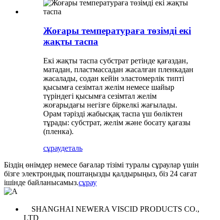
Жоғары температураға төзімді екі
жақты таспа
Екі жақты таспа субстрат ретінде қағаздан,
матадан, пластмассадан жасалған пленкадан
жасалады, содан кейін эластомерлік типті
қысымға сезімтал желім немесе шайыр
түріндегі қысымға сезімтал желім
жоғарыдағы негізге біркелкі жағылады.
Орам тәрізді жабысқақ таспа үш бөліктен
тұрады: субстрат, желім және босату қағазы
(пленка).
сұрау
деталь
Біздің өнімдер немесе бағалар тізімі туралы сұраулар үшін
бізге электрондық поштаңызды қалдырыңыз, біз 24 сағат
ішінде байланысамыз.
сұрау
SHANGHAI NEWERA VISCID PRODUCTS CO.,
LTD