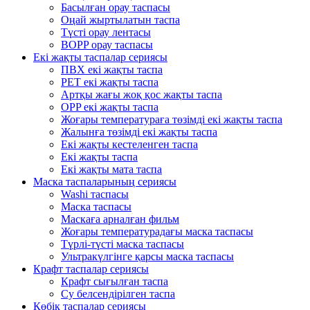
Басылған орау таспасы
Оңай жыртылатын таспа
Түсті орау лентасы
BOPP орау таспасы
Екі жақты таспалар сериясы
ПВХ екі жақты таспа
PET екі жақты таспа
Артқы жағы жоқ қос жақты таспа
OPP екі жақты таспа
Жоғары температураға төзімді екі жақты таспа
Жалынға төзімді екі жақты таспа
Екі жақты кестеленген таспа
Екі жақты таспа
Екі жақты мата таспа
Маска таспаларының сериясы
Washi таспасы
Маска таспасы
Маскаға арналған фильм
Жоғары температурадағы маска таспасы
Түрлі-түсті маска таспасы
Ультракүлгінге қарсы маска таспасы
Крафт таспалар сериясы
Крафт сығылған таспа
Су белсендірілген таспа
Көбік таспалар сериясы