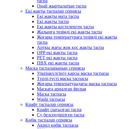
таспа
Оңай жыртылатын таспа
Екі жақты таспалар сериясы
Екі жақты мата таспа
Екі жақты таспа
Екі жақты кестеленген таспа
Жалынға төзімді екі жақты таспа
Жоғары температураға төзімді екі жақты
таспа
Артқы жағы жоқ қос жақты таспа
OPP екі жақты таспа
PET екі жақты таспа
ПВХ екі жақты таспа
Маска таспаларының сериясы
Ультракүлгінге қарсы маска таспасы
Түрлі-түсті маска таспасы
Жоғары температурадағы маска таспасы
Маскаға арналған фильм
Маска таспасы
Washi таспасы
Крафт таспалар сериясы
Крафт сығылған таспа
Су белсендірілген таспа
Көбік таспалар сериясы
Акрил көбік таспасы