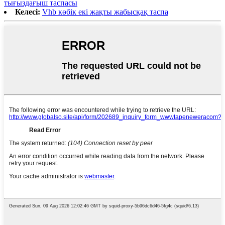
тығыздағыш таспасы
Келесі:
Vhb көбік екі жақты жабысқақ таспа