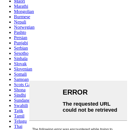
Maori
Marathi
Mongolian
Burmese
Nepali
Norwegian
Pashto
Persian
Punjabi
Serbian
Sesotho
Sinhala
Slovak
Slovenian
Somali
Samoan
Scots Gaelic
Shona
Sindhi
Sundanese
Swahili
Tajik
Tamil
Telugu
Thai