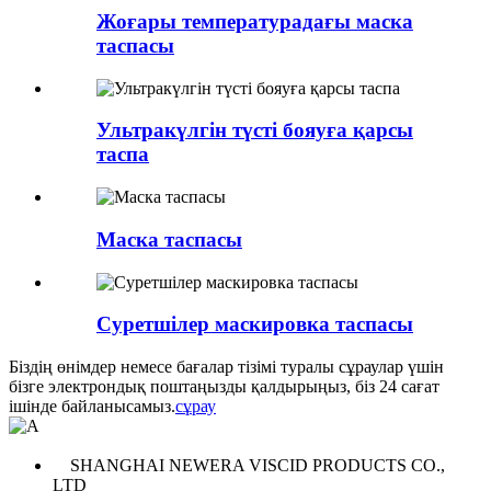
Жоғары температурадағы маска
таспасы
Ультракүлгін түсті бояуға қарсы
таспа
Маска таспасы
Суретшілер маскировка таспасы
Біздің өнімдер немесе бағалар тізімі туралы сұраулар үшін
бізге электрондық поштаңызды қалдырыңыз, біз 24 сағат
ішінде байланысамыз.
сұрау
SHANGHAI NEWERA VISCID PRODUCTS CO.,
LTD