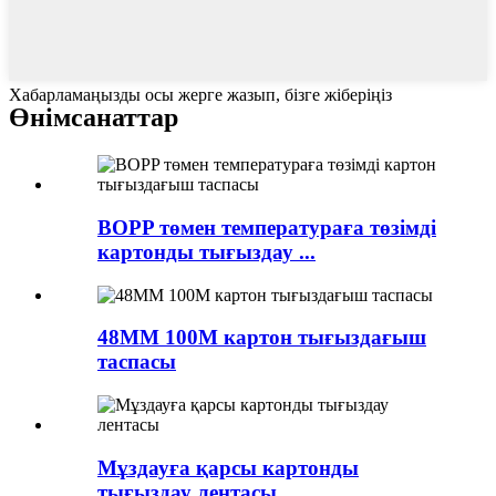
Хабарламаңызды осы жерге жазып, бізге жіберіңіз
Өнім
санаттар
BOPP төмен температураға төзімді
картонды тығыздау ...
48MM 100M картон тығыздағыш
таспасы
Мұздауға қарсы картонды
тығыздау лентасы