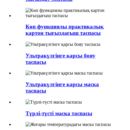
Көп функциялы практикалық
картон тығыздағыш таспасы
Ультракүлгінге қарсы бояу
таспасы
Ультракүлгінге қарсы маска
таспасы
Түрлі-түсті маска таспасы