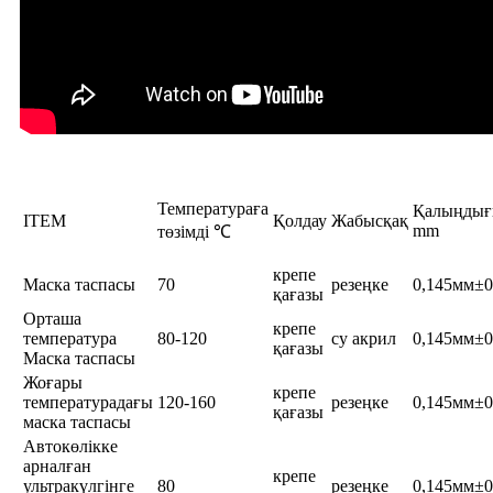
Температураға
Қалыңды
ITEM
Қолдау
Жабысқақ
mm
төзімді ℃
крепе
Маска таспасы
70
резеңке
0,145мм±0
қағазы
Орташа
крепе
температура
80-120
су акрил
0,145мм±0
қағазы
Маска таспасы
Жоғары
крепе
температурадағы
120-160
резеңке
0,145мм±0
қағазы
маска таспасы
Автокөлікке
арналған
крепе
ультракүлгінге
80
резеңке
0,145мм±0