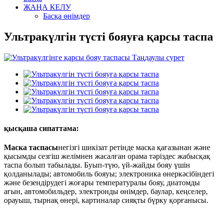
ЖАҢА КЕЛУ
Басқа өнімдер
Ультракүлгін түсті бояуға қарсы таспа
қысқаша сипаттама:
Маска таспасы
негізгі шикізат ретінде маска қағазынан және
қысымды сезгіш желімнен жасалған орама тәріздес жабысқақ
таспа болып табылады. Буып-түю, үй-жайды бояу үшін
қолданылады; автомобиль бояуы; электроника өнеркәсібіндегі
және безендірудегі жоғары температуралы бояу, диатомды
ағын, автомобильдер, электронды өнімдер, баулар, кеңселер,
орауыш, тырнақ өнері, картиналар сияқты бүрку қорғанысы.