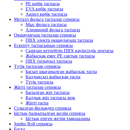
PE көбік таспасы
EVA көбік таспасы
Акрил көбік таспасы
Металл фольга таспалар сериясы
Мыс фольга таспасы
Алюминий фольга таспасы
Оқшаулағыш таспалар сериясы
ПВХ электр оқшаулағыш таспасы
Ескерту таспасының сериясы
Сырғып кетпейтін ПВХ қауіпсіздік лентасы
Жабысқақ емес PE сақтық таспасы
ПВХ тосқауыл таспасы
Түтік таспалар сериясы
Басып шығарылған жабысқақ таспа
Қалдықсыз жабысқақ таспа
Түтік таспасы
Жіпті таспалар сериясы
Басылған жіп таспасы
Қалдық жіп таспасы жоқ
Жіпті таспа
Созылған фильмдер сериясы
Ыстық балқытылған желім сериясы
Ыстық еріген желім таяқшалары
Jombo Roll сериясы
Басқа