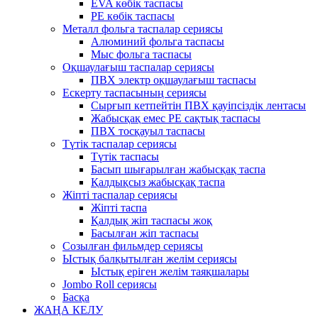
EVA көбік таспасы
PE көбік таспасы
Металл фольга таспалар сериясы
Алюминий фольга таспасы
Мыс фольга таспасы
Оқшаулағыш таспалар сериясы
ПВХ электр оқшаулағыш таспасы
Ескерту таспасының сериясы
Сырғып кетпейтін ПВХ қауіпсіздік лентасы
Жабысқақ емес PE сақтық таспасы
ПВХ тосқауыл таспасы
Түтік таспалар сериясы
Түтік таспасы
Басып шығарылған жабысқақ таспа
Қалдықсыз жабысқақ таспа
Жіпті таспалар сериясы
Жіпті таспа
Қалдық жіп таспасы жоқ
Басылған жіп таспасы
Созылған фильмдер сериясы
Ыстық балқытылған желім сериясы
Ыстық еріген желім таяқшалары
Jombo Roll сериясы
Басқа
ЖАҢА КЕЛУ