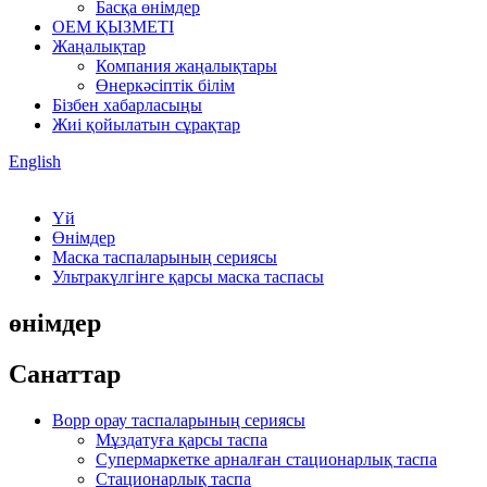
Басқа өнімдер
OEM ҚЫЗМЕТІ
Жаңалықтар
Компания жаңалықтары
Өнеркәсіптік білім
Бізбен хабарласыңы
Жиі қойылатын сұрақтар
English
Үй
Өнімдер
Маска таспаларының сериясы
Ультракүлгінге қарсы маска таспасы
өнімдер
Санаттар
Bopp орау таспаларының сериясы
Мұздатуға қарсы таспа
Супермаркетке арналған стационарлық таспа
Стационарлық таспа