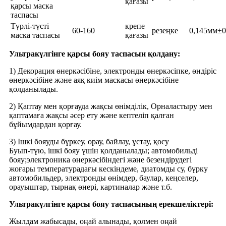
қағазы
қарсы маска
таспасы
Түрлі-түсті
крепе
60-160
резеңке
0,145мм±0
маска таспасы
қағазы
Ультракүлгінге қарсы бояу таспасын қолдану:
1) Декорация өнеркәсібіне, электронды өнеркәсіпке, өндіріс
өнеркәсібіне және аяқ киім маскасы өнеркәсібіне
қолданылады.
2) Қаптау мен қорғауда жақсы өнімділік, Орналастыру мен
қаптамаға жақсы әсер ету және кептеліп қалған
бұйымдардан қорғау.
3) Ішкі бояуды бүркеу, орау, байлау, ұстау, қосу
Буып-түю, ішкі бояу үшін қолданылады; автомобильді
бояу;электроника өнеркәсібіндегі және безендірудегі
жоғары температурадағы кескіндеме, диатомды су, бүрку
автомобильдер, электронды өнімдер, баулар, кеңселер,
орауыштар, тырнақ өнері, картиналар және т.б.
Ультракүлгінге қарсы бояу таспасының ерекшеліктері:
Жылдам жабысады, оңай алынады, қолмен оңай