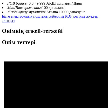
FOB бағасы:
0,5 - 9 999 АҚШ доллары / Дана
Мин.Тапсырыс саны:
100 дана/дана
Жабдықтау мүмкіндігі:
Айына 10000 дана/дана
Бізге электрондық поштаны жіберіңіз
PDF ретінде жүктеп
алыңыз
Өнімнің егжей-тегжейі
Өнім тегтері