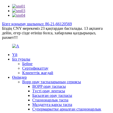
Бізге қоңырау шалыңыз: 86-21-66120569
Біздің CNY мерекеміз 23 қаңтардан басталады. 13 ақпанға
дейін, егер сізде өтініш болса, хабарлама қалдырыңыз,
рахмет!!!
Үй
Біз туралы
Бейне
Сертификаттау
Клиенттік жағдай
Өнімдер
Bopp орау таспаларының сериясы
BOPP орау таспасы
Түсті орау лентасы
Басылған орау таспасы
Стационарлық таспа
Мұздатуға қарсы таспа
Супермаркетке арналған стационарлық