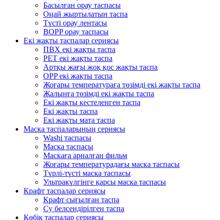
Басылған орау таспасы
Оңай жыртылатын таспа
Түсті орау лентасы
BOPP орау таспасы
Екі жақты таспалар сериясы
ПВХ екі жақты таспа
PET екі жақты таспа
Артқы жағы жоқ қос жақты таспа
OPP екі жақты таспа
Жоғары температураға төзімді екі жақты таспа
Жалынға төзімді екі жақты таспа
Екі жақты кестеленген таспа
Екі жақты таспа
Екі жақты мата таспа
Маска таспаларының сериясы
Washi таспасы
Маска таспасы
Маскаға арналған фильм
Жоғары температурадағы маска таспасы
Түрлі-түсті маска таспасы
Ультракүлгінге қарсы маска таспасы
Крафт таспалар сериясы
Крафт сығылған таспа
Су белсендірілген таспа
Көбік таспалар сериясы