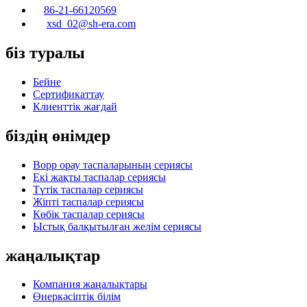
86-21-66120569
xsd_02@sh-era.com
біз туралы
Бейне
Сертификаттау
Клиенттік жағдай
біздің өнімдер
Bopp орау таспаларының сериясы
Екі жақты таспалар сериясы
Түтік таспалар сериясы
Жіпті таспалар сериясы
Көбік таспалар сериясы
Ыстық балқытылған желім сериясы
жаңалықтар
Компания жаңалықтары
Өнеркәсіптік білім