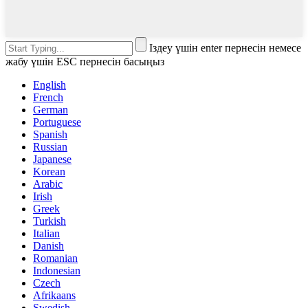
Іздеу үшін enter пернесін немесе
жабу үшін ESC пернесін басыңыз
English
French
German
Portuguese
Spanish
Russian
Japanese
Korean
Arabic
Irish
Greek
Turkish
Italian
Danish
Romanian
Indonesian
Czech
Afrikaans
Swedish