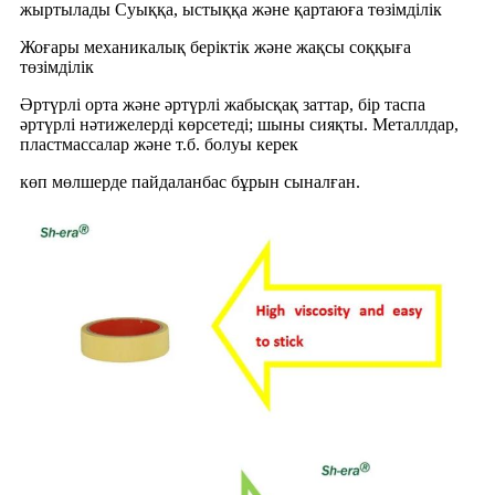
жыртылады Суыққа, ыстыққа және қартаюға төзімділік
Жоғары механикалық беріктік және жақсы соққыға
төзімділік
Әртүрлі орта және әртүрлі жабысқақ заттар, бір таспа
әртүрлі нәтижелерді көрсетеді; шыны сияқты. Металлдар,
пластмассалар және т.б. болуы керек
көп мөлшерде пайдаланбас бұрын сыналған.