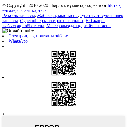
© Copyright - 2010-2020 : Барлық құқықтар қорғалған.
Ыстық
өнімдер
-
Сайт картасы
Pe көбік таспасы
,
Жабысқақ мыс таспа
,
түрлі-түсті суретшілер
таспасы
,
Суретшілер маскировка таспасы
,
Екі жақты
жабысқақ көбік таспа
,
Мыс фольгадан қорғайтын таспа
,
Электрондық поштаны жіберу
WhatsApp
x