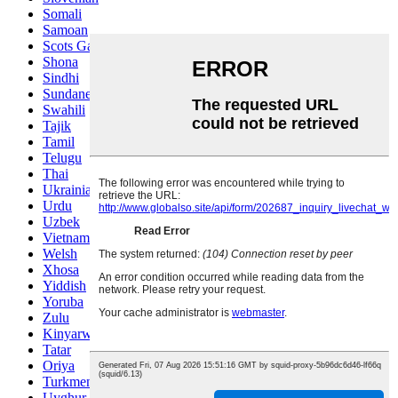
Somali
Samoan
Scots Gaelic
Shona
Sindhi
Sundanese
Swahili
Tajik
Tamil
Telugu
Thai
Ukrainian
Urdu
Uzbek
Vietnamese
Welsh
Xhosa
Yiddish
Yoruba
Zulu
Kinyarwanda
Tatar
Oriya
Turkmen
Uyghur