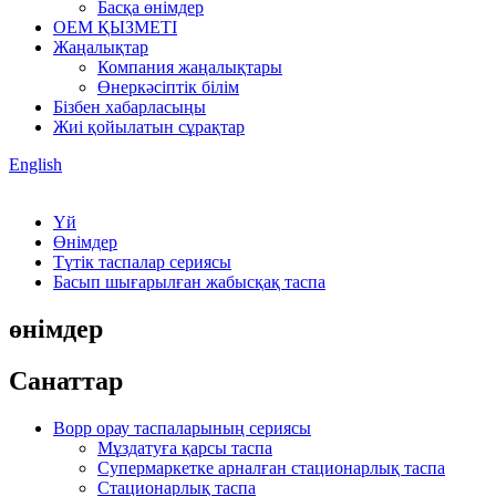
Басқа өнімдер
OEM ҚЫЗМЕТІ
Жаңалықтар
Компания жаңалықтары
Өнеркәсіптік білім
Бізбен хабарласыңы
Жиі қойылатын сұрақтар
English
Үй
Өнімдер
Түтік таспалар сериясы
Басып шығарылған жабысқақ таспа
өнімдер
Санаттар
Bopp орау таспаларының сериясы
Мұздатуға қарсы таспа
Супермаркетке арналған стационарлық таспа
Стационарлық таспа