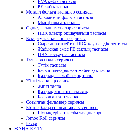
EVA көбік таспасы
PE көбік таспасы
Металл фольга таспалар сериясы
Алюминий фольга таспасы
Мыс фольга таспасы
Оқшаулағыш таспалар сериясы
ПВХ электр оқшаулағыш таспасы
Ескерту таспасының сериясы
Сырғып кетпейтін ПВХ қауіпсіздік лентасы
Жабысқақ емес PE сақтық таспасы
ПВХ тосқауыл таспасы
Түтік таспалар сериясы
Түтік таспасы
Басып шығарылған жабысқақ таспа
Қалдықсыз жабысқақ таспа
Жіпті таспалар сериясы
Жіпті таспа
Қалдық жіп таспасы жоқ
Басылған жіп таспасы
Созылған фильмдер сериясы
Ыстық балқытылған желім сериясы
Ыстық еріген желім таяқшалары
Jombo Roll сериясы
Басқа
ЖАҢА КЕЛУ