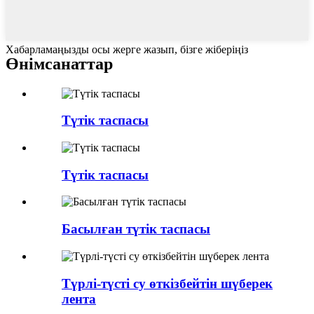
Хабарламаңызды осы жерге жазып, бізге жіберіңіз
Өнім
санаттар
Түтік таспасы
Түтік таспасы
Басылған түтік таспасы
Түрлі-түсті су өткізбейтін шүберек
лента