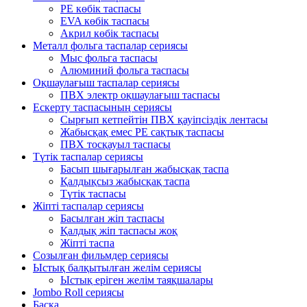
PE көбік таспасы
EVA көбік таспасы
Акрил көбік таспасы
Металл фольга таспалар сериясы
Мыс фольга таспасы
Алюминий фольга таспасы
Оқшаулағыш таспалар сериясы
ПВХ электр оқшаулағыш таспасы
Ескерту таспасының сериясы
Сырғып кетпейтін ПВХ қауіпсіздік лентасы
Жабысқақ емес PE сақтық таспасы
ПВХ тосқауыл таспасы
Түтік таспалар сериясы
Басып шығарылған жабысқақ таспа
Қалдықсыз жабысқақ таспа
Түтік таспасы
Жіпті таспалар сериясы
Басылған жіп таспасы
Қалдық жіп таспасы жоқ
Жіпті таспа
Созылған фильмдер сериясы
Ыстық балқытылған желім сериясы
Ыстық еріген желім таяқшалары
Jombo Roll сериясы
Басқа