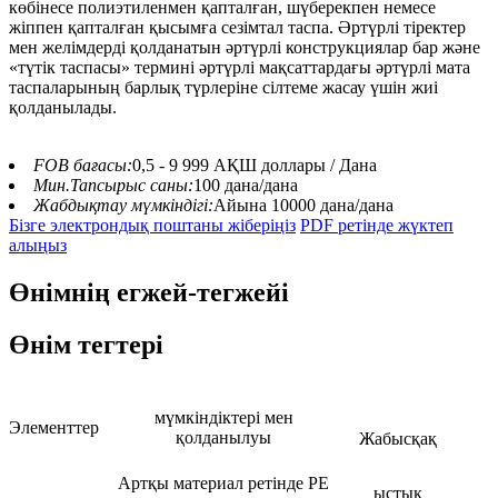
көбінесе полиэтиленмен қапталған, шүберекпен немесе
жіппен қапталған қысымға сезімтал таспа. Әртүрлі тіректер
мен желімдерді қолданатын әртүрлі конструкциялар бар және
«түтік таспасы» термині әртүрлі мақсаттардағы әртүрлі мата
таспаларының барлық түрлеріне сілтеме жасау үшін жиі
қолданылады.
FOB бағасы:
0,5 - 9 999 АҚШ доллары / Дана
Мин.Тапсырыс саны:
100 дана/дана
Жабдықтау мүмкіндігі:
Айына 10000 дана/дана
Бізге электрондық поштаны жіберіңіз
PDF ретінде жүктеп
алыңыз
Өнімнің егжей-тегжейі
Өнім тегтері
мүмкіндіктері мен
Элементтер
қолданылуы
Жабысқақ
Артқы материал ретінде PE
ыстық