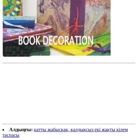
Алдыңғы:
қатты жабысқақ, қалдықсыз екі жақты кілем
таспасы