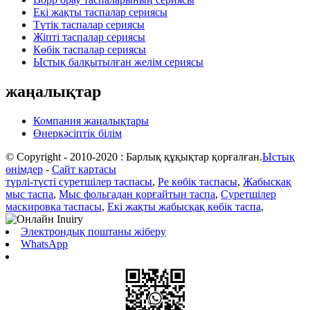
Екі жақты таспалар сериясы
Түтік таспалар сериясы
Жіпті таспалар сериясы
Көбік таспалар сериясы
Ыстық балқытылған желім сериясы
жаңалықтар
Компания жаңалықтары
Өнеркәсіптік білім
© Copyright - 2010-2020 : Барлық құқықтар қорғалған.
Ыстық
өнімдер
-
Сайт картасы
түрлі-түсті суретшілер таспасы
,
Pe көбік таспасы
,
Жабысқақ
мыс таспа
,
Мыс фольгадан қорғайтын таспа
,
Суретшілер
маскировка таспасы
,
Екі жақты жабысқақ көбік таспа
,
Электрондық поштаны жіберу
WhatsApp