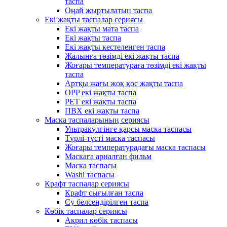
таспа
Оңай жыртылатын таспа
Екі жақты таспалар сериясы
Екі жақты мата таспа
Екі жақты таспа
Екі жақты кестеленген таспа
Жалынға төзімді екі жақты таспа
Жоғары температураға төзімді екі жақты
таспа
Артқы жағы жоқ қос жақты таспа
OPP екі жақты таспа
PET екі жақты таспа
ПВХ екі жақты таспа
Маска таспаларының сериясы
Ультракүлгінге қарсы маска таспасы
Түрлі-түсті маска таспасы
Жоғары температурадағы маска таспасы
Маскаға арналған фильм
Маска таспасы
Washi таспасы
Крафт таспалар сериясы
Крафт сығылған таспа
Су белсендірілген таспа
Көбік таспалар сериясы
Акрил көбік таспасы