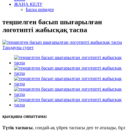
ЖАҢА КЕЛУ
Басқа өнімдер
теңшелген басып шығарылған
логотипті жабысқақ таспа
қысқаша сипаттама:
Түтік таспасы
, сондай-ақ үйрек таспасы деп те аталады, бұл