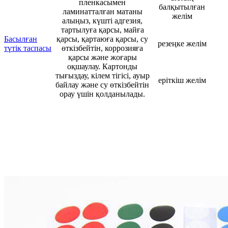
пленкасымен
балқытылған
ламинатталған матаны
желім
алыңыз, күшті адгезия,
тартылуға қарсы, майға
Басылған
қарсы, қартаюға қарсы, су
резеңке желім
түтік таспасы
өткізбейтін, коррозияға
қарсы және жоғары
оқшаулау. Картонды
тығыздау, кілем тігісі, ауыр
еріткіш желім
байлау және су өткізбейтін
орау үшін қолданылады.