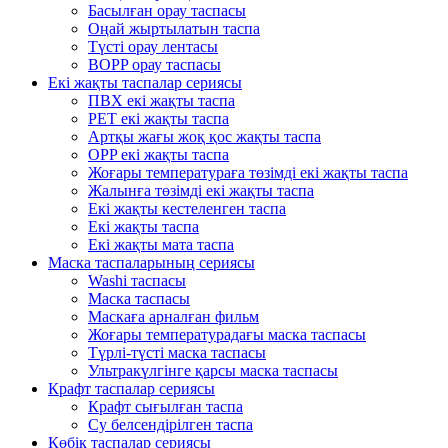
Басылған орау таспасы
Оңай жыртылатын таспа
Түсті орау лентасы
BOPP орау таспасы
Екі жақты таспалар сериясы
ПВХ екі жақты таспа
PET екі жақты таспа
Артқы жағы жоқ қос жақты таспа
OPP екі жақты таспа
Жоғары температураға төзімді екі жақты таспа
Жалынға төзімді екі жақты таспа
Екі жақты кестеленген таспа
Екі жақты таспа
Екі жақты мата таспа
Маска таспаларының сериясы
Washi таспасы
Маска таспасы
Маскаға арналған фильм
Жоғары температурадағы маска таспасы
Түрлі-түсті маска таспасы
Ультракүлгінге қарсы маска таспасы
Крафт таспалар сериясы
Крафт сығылған таспа
Су белсендірілген таспа
Көбік таспалар сериясы