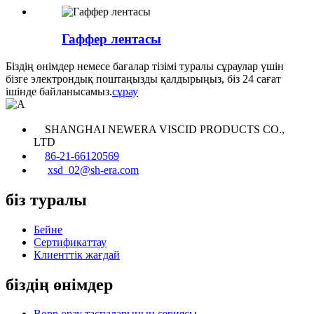
Гаффер лентасы
Біздің өнімдер немесе бағалар тізімі туралы сұраулар үшін
бізге электрондық поштаңызды қалдырыңыз, біз 24 сағат
ішінде байланысамыз.
сұрау
SHANGHAI NEWERA VISCID PRODUCTS CO.,
LTD
86-21-66120569
xsd_02@sh-era.com
біз туралы
Бейне
Сертификаттау
Клиенттік жағдай
біздің өнімдер
Bopp орау таспаларының сериясы