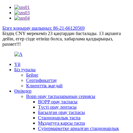
Бізге қоңырау шалыңыз: 86-21-66120569
Біздің CNY мерекеміз 23 қаңтардан басталады. 13 ақпанға
дейін, егер сізде өтініш болса, хабарлама қалдырыңыз,
рахмет!!!
Үй
Біз туралы
Бейне
Сертификаттау
Клиенттік жағдай
Өнімдер
Bopp орау таспаларының сериясы
BOPP орау таспасы
Түсті орау лентасы
Басылған орау таспасы
Стационарлық таспа
Мұздатуға қарсы таспа
Супермаркетке арналған стационарлық