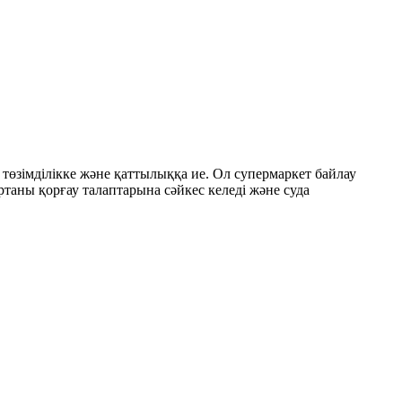
төзімділікке және қаттылыққа ие. Ол супермаркет байлау
таны қорғау талаптарына сәйкес келеді және суда