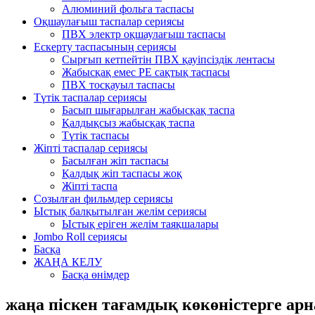
Алюминий фольга таспасы
Оқшаулағыш таспалар сериясы
ПВХ электр оқшаулағыш таспасы
Ескерту таспасының сериясы
Сырғып кетпейтін ПВХ қауіпсіздік лентасы
Жабысқақ емес PE сақтық таспасы
ПВХ тосқауыл таспасы
Түтік таспалар сериясы
Басып шығарылған жабысқақ таспа
Қалдықсыз жабысқақ таспа
Түтік таспасы
Жіпті таспалар сериясы
Басылған жіп таспасы
Қалдық жіп таспасы жоқ
Жіпті таспа
Созылған фильмдер сериясы
Ыстық балқытылған желім сериясы
Ыстық еріген желім таяқшалары
Jombo Roll сериясы
Басқа
ЖАҢА КЕЛУ
Басқа өнімдер
жаңа піскен тағамдық көкөністерге арн