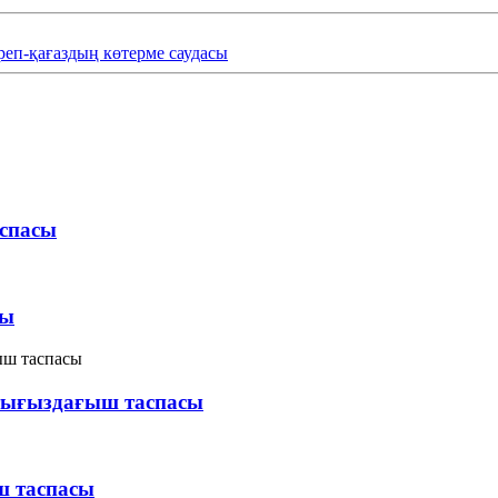
креп-қағаздың көтерме саудасы
аспасы
сы
тығыздағыш таспасы
ш таспасы