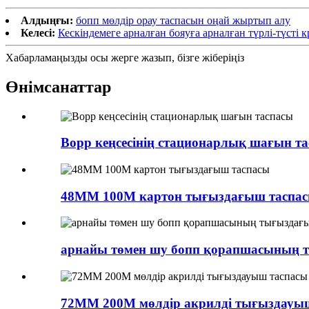
Алдыңғы:
бопп мөлдір орау таспасын оңай жыртып алу
Келесі:
Кескіндемеге арналған бояуға арналған түрлі-түсті 
Хабарламаңызды осы жерге жазып, бізге жіберіңіз
Өнім
санаттар
Bopp кеңсесінің стационарлық шағын т
48MM 100M картон тығыздағыш таспа
арнайы төмен шу бопп қорапшасының 
72MM 200M мөлдір акрилді тығыздауы