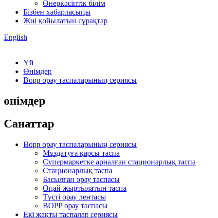
Өнеркәсіптік білім
Бізбен хабарласыңы
Жиі қойылатын сұрақтар
English
Үй
Өнімдер
Bopp орау таспаларының сериясы
өнімдер
Санаттар
Bopp орау таспаларының сериясы
Мұздатуға қарсы таспа
Супермаркетке арналған стационарлық таспа
Стационарлық таспа
Басылған орау таспасы
Оңай жыртылатын таспа
Түсті орау лентасы
BOPP орау таспасы
Екі жақты таспалар сериясы