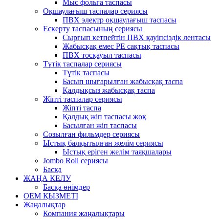
Мыс фольга таспасы
Оқшаулағыш таспалар сериясы
ПВХ электр оқшаулағыш таспасы
Ескерту таспасының сериясы
Сырғып кетпейтін ПВХ қауіпсіздік лентасы
Жабысқақ емес PE сақтық таспасы
ПВХ тосқауыл таспасы
Түтік таспалар сериясы
Түтік таспасы
Басып шығарылған жабысқақ таспа
Қалдықсыз жабысқақ таспа
Жіпті таспалар сериясы
Жіпті таспа
Қалдық жіп таспасы жоқ
Басылған жіп таспасы
Созылған фильмдер сериясы
Ыстық балқытылған желім сериясы
Ыстық еріген желім таяқшалары
Jombo Roll сериясы
Басқа
ЖАҢА КЕЛУ
Басқа өнімдер
OEM ҚЫЗМЕТІ
Жаңалықтар
Компания жаңалықтары