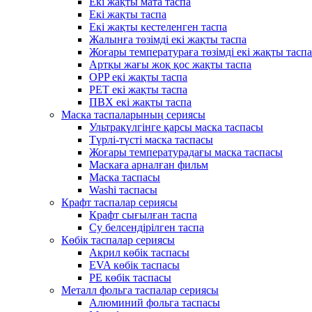
Екі жақты мата таспа
Екі жақты таспа
Екі жақты кестеленген таспа
Жалынға төзімді екі жақты таспа
Жоғары температураға төзімді екі жақты таспа
Артқы жағы жоқ қос жақты таспа
OPP екі жақты таспа
PET екі жақты таспа
ПВХ екі жақты таспа
Маска таспаларының сериясы
Ультракүлгінге қарсы маска таспасы
Түрлі-түсті маска таспасы
Жоғары температурадағы маска таспасы
Маскаға арналған фильм
Маска таспасы
Washi таспасы
Крафт таспалар сериясы
Крафт сығылған таспа
Су белсендірілген таспа
Көбік таспалар сериясы
Акрил көбік таспасы
EVA көбік таспасы
PE көбік таспасы
Металл фольга таспалар сериясы
Алюминий фольга таспасы