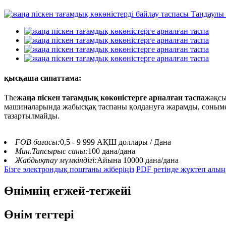
қысқаша сипаттама:
The
жаңа піскен тағамдық көкөністерге арналған таспа
жақсы
машиналарында жабысқақ таспаны қолдануға жарамды, сонымен 
тазартылмайды.
FOB бағасы:
0,5 - 9 999 АҚШ доллары / Дана
Мин.Тапсырыс саны:
100 дана/дана
Жабдықтау мүмкіндігі:
Айына 10000 дана/дана
Бізге электрондық поштаны жіберіңіз
PDF ретінде жүктеп алы
Өнімнің егжей-тегжейі
Өнім тегтері