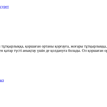
 тұтқырлыққа, қоршаған ортаны қорғауға, жоғары тұтқырлыққа, 
қатар түсті анықтау үшін де қолдануға болады. Ол қоршаған ор
ңыз