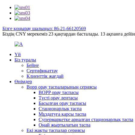
Бізге қоңырау шалыңыз: 86-21-66120569
Біздің CNY мерекеміз 23 қаңтардан басталады. 13 ақпанға дейін,
Үй
Біз туралы
Бейне
Сертификаттау
Клиенттік жағдай
Өнімдер
Bopp орау таспаларының сериясы
BOPP орау таспасы
Түсті орау лентасы
Басылған орау таспасы
Стационарлық таспа
Мұздатуға қарсы таспа
Супермаркетке арналған стационарлық таспа
Оңай жыртылатын таспа
Екі жақты таспалар сериясы