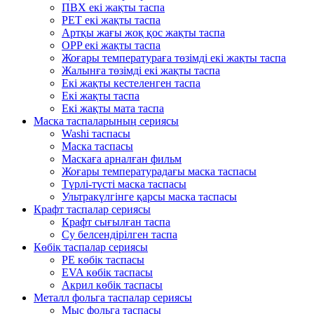
ПВХ екі жақты таспа
PET екі жақты таспа
Артқы жағы жоқ қос жақты таспа
OPP екі жақты таспа
Жоғары температураға төзімді екі жақты таспа
Жалынға төзімді екі жақты таспа
Екі жақты кестеленген таспа
Екі жақты таспа
Екі жақты мата таспа
Маска таспаларының сериясы
Washi таспасы
Маска таспасы
Маскаға арналған фильм
Жоғары температурадағы маска таспасы
Түрлі-түсті маска таспасы
Ультракүлгінге қарсы маска таспасы
Крафт таспалар сериясы
Крафт сығылған таспа
Су белсендірілген таспа
Көбік таспалар сериясы
PE көбік таспасы
EVA көбік таспасы
Акрил көбік таспасы
Металл фольга таспалар сериясы
Мыс фольга таспасы