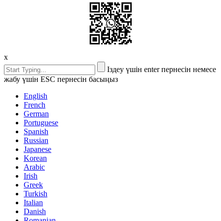
x
Іздеу үшін enter пернесін немесе
жабу үшін ESC пернесін басыңыз
English
French
German
Portuguese
Spanish
Russian
Japanese
Korean
Arabic
Irish
Greek
Turkish
Italian
Danish
Romanian