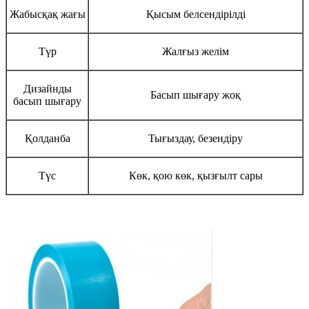
Жабысқақ жағы
Қысым белсендірілді
Түр
Жалғыз желім
Дизайнды
Басып шығару жоқ
басып шығару
Қолданба
Тығыздау, безендіру
Түс
Көк, қою көк, қызғылт сары