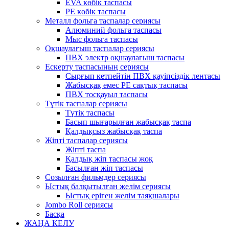
EVA көбік таспасы
PE көбік таспасы
Металл фольга таспалар сериясы
Алюминий фольга таспасы
Мыс фольга таспасы
Оқшаулағыш таспалар сериясы
ПВХ электр оқшаулағыш таспасы
Ескерту таспасының сериясы
Сырғып кетпейтін ПВХ қауіпсіздік лентасы
Жабысқақ емес PE сақтық таспасы
ПВХ тосқауыл таспасы
Түтік таспалар сериясы
Түтік таспасы
Басып шығарылған жабысқақ таспа
Қалдықсыз жабысқақ таспа
Жіпті таспалар сериясы
Жіпті таспа
Қалдық жіп таспасы жоқ
Басылған жіп таспасы
Созылған фильмдер сериясы
Ыстық балқытылған желім сериясы
Ыстық еріген желім таяқшалары
Jombo Roll сериясы
Басқа
ЖАҢА КЕЛУ