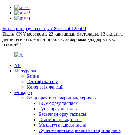
Бізге қоңырау шалыңыз: 86-21-66120569
Біздің CNY мерекеміз 23 қаңтардан басталады. 13 ақпанға
дейін, егер сізде өтініш болса, хабарлама қалдырыңыз,
рахмет!!!
Үй
Біз туралы
Бейне
Сертификаттау
Клиенттік жағдай
Өнімдер
Bopp орау таспаларының сериясы
BOPP орау таспасы
Түсті орау лентасы
Басылған орау таспасы
Стационарлық таспа
Мұздатуға қарсы таспа
Супермаркетке арналған стационарлық