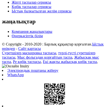
Жіпті таспалар сериясы
Көбік таспалар сериясы
Ыстық балқытылған желім сериясы
жаңалықтар
Компания жаңалықтары
Өнеркәсіптік білім
© Copyright - 2010-2020 : Барлық құқықтар қорғалған.
Ыстық
өнімдер
-
Сайт картасы
Суретшілер маскировка таспасы
,
түрлі-түсті суретшілер
таспасы
,
Мыс фольгадан қорғайтын таспа
,
Жабысқақ мыс
таспа
,
Pe көбік таспасы
,
Екі жақты жабысқақ көбік таспа
,
Электрондық поштаны жіберу
WhatsApp