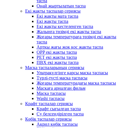
таспа
Оңай жыртылатын таспа
Екі жақты таспалар сериясы
Екі жақты мата таспа
Екі жақты таспа
Екі жақты кестеленген таспа
Жалынға төзімді екі жақты таспа
Жоғары температураға төзімді екі жақты
таспа
Артқы жағы жоқ қос жақты таспа
OPP екі жақты таспа
PET екі жақты таспа
ПВХ екі жақты таспа
Маска таспаларының сериясы
Ультракүлгінге қарсы маска таспасы
Түрлі-түсті маска таспасы
Жоғары температурадағы маска таспасы
Маскаға арналған фильм
Маска таспасы
Washi таспасы
Крафт таспалар сериясы
Крафт сығылған таспа
Су белсендірілген таспа
Көбік таспалар сериясы
Акрил көбік таспасы