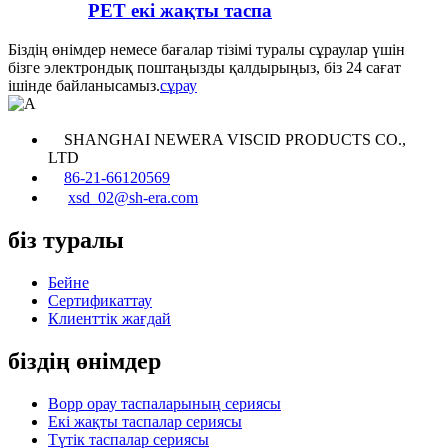
PET екі жақты таспа
Біздің өнімдер немесе бағалар тізімі туралы сұраулар үшін
бізге электрондық поштаңызды қалдырыңыз, біз 24 сағат
ішінде байланысамыз.
сұрау
SHANGHAI NEWERA VISCID PRODUCTS CO.,
LTD
86-21-66120569
xsd_02@sh-era.com
біз туралы
Бейне
Сертификаттау
Клиенттік жағдай
біздің өнімдер
Bopp орау таспаларының сериясы
Екі жақты таспалар сериясы
Түтік таспалар сериясы