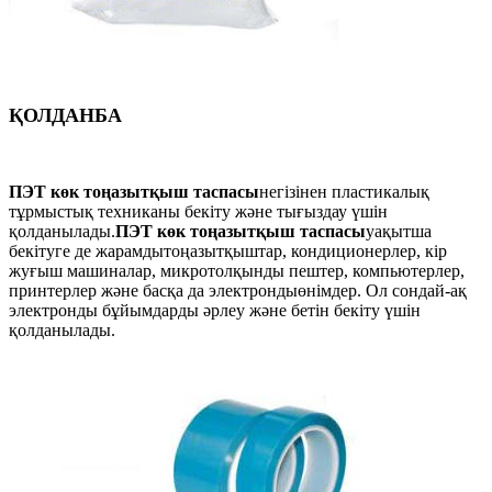
ҚОЛДАНБА
ПЭТ көк тоңазытқыш таспасы
негізінен пластикалық
тұрмыстық техниканы бекіту және тығыздау үшін
қолданылады.
ПЭТ көк тоңазытқыш таспасы
уақытша
бекітуге де жарамды
тоңазытқыштар, кондиционерлер, кір
жуғыш машиналар, микротолқынды пештер, компьютерлер,
принтерлер және басқа да электронды
өнімдер. Ол сондай-ақ
электронды бұйымдарды әрлеу және бетін бекіту үшін
қолданылады.