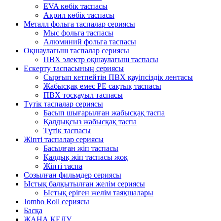
EVA көбік таспасы
Акрил көбік таспасы
Металл фольга таспалар сериясы
Мыс фольга таспасы
Алюминий фольга таспасы
Оқшаулағыш таспалар сериясы
ПВХ электр оқшаулағыш таспасы
Ескерту таспасының сериясы
Сырғып кетпейтін ПВХ қауіпсіздік лентасы
Жабысқақ емес PE сақтық таспасы
ПВХ тосқауыл таспасы
Түтік таспалар сериясы
Басып шығарылған жабысқақ таспа
Қалдықсыз жабысқақ таспа
Түтік таспасы
Жіпті таспалар сериясы
Басылған жіп таспасы
Қалдық жіп таспасы жоқ
Жіпті таспа
Созылған фильмдер сериясы
Ыстық балқытылған желім сериясы
Ыстық еріген желім таяқшалары
Jombo Roll сериясы
Басқа
ЖАҢА КЕЛУ