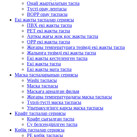
Оңай жыртылатын таспа
Түсті орау лентасы
BOPP орау таспасы
Екі жақты таспалар сериясы
ПВХ екі жақты таспа
PET екі жақты таспа
Артқы жағы жоқ қос жақты таспа
OPP екі жақты таспа
Жоғары температураға төзімді екі жақты таспа
Жалынға төзімді екі жақты таспа
Екі жақты кестеленген таспа
Екі жақты таспа
Екі жақты мата таспа
Маска таспаларының сериясы
Washi таспасы
Маска таспасы
Маскаға арналған фильм
Жоғары температурадағы маска таспасы
Түрлі-түсті маска таспасы
Ультракүлгінге қарсы маска таспасы
Крафт таспалар сериясы
Крафт сығылған таспа
Су белсендірілген таспа
Көбік таспалар сериясы
PE көбік таспасы