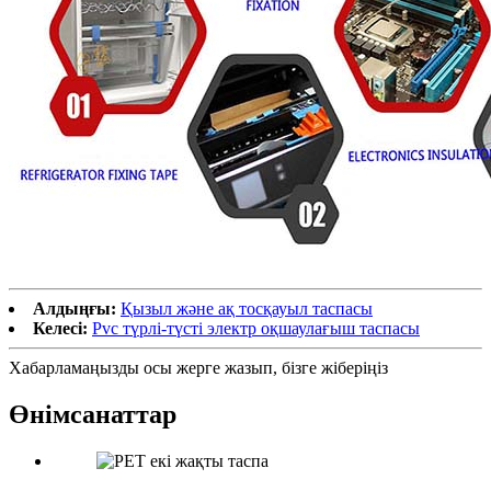
Алдыңғы:
Қызыл және ақ тосқауыл таспасы
Келесі:
Pvc түрлі-түсті электр оқшаулағыш таспасы
Хабарламаңызды осы жерге жазып, бізге жіберіңіз
Өнім
санаттар