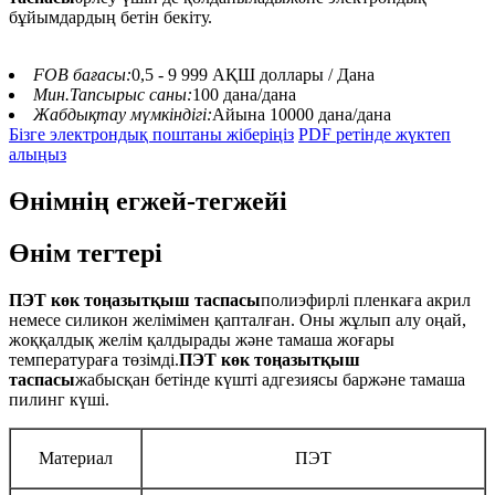
бұйымдардың бетін бекіту.
FOB бағасы:
0,5 - 9 999 АҚШ доллары / Дана
Мин.Тапсырыс саны:
100 дана/дана
Жабдықтау мүмкіндігі:
Айына 10000 дана/дана
Бізге электрондық поштаны жіберіңіз
PDF ретінде жүктеп
алыңыз
Өнімнің егжей-тегжейі
Өнім тегтері
ПЭТ көк тоңазытқыш таспасы
полиэфирлі пленкаға акрил
немесе силикон желімімен қапталған. Оны жұлып алу оңай,
жоқ
қалдық желім қалдырады және тамаша жоғары
температураға төзімді.
ПЭТ көк тоңазытқыш
таспасы
жабысқан бетінде күшті адгезиясы бар
және тамаша
пилинг күші.
Материал
ПЭТ