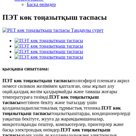
Басқа өнімдер
ПЭТ көк тоңазытқыш таспасы
қысқаша сипаттама:
ПЭТ көк тоңазытқыш таспасы
полиэфирлі пленкаға акрил
немесе силикон желімімен қапталған, оны жұлып алу
оңай,
қалдық желім қалдырмайды және тамаша жоғары
температураға төзімді.
ПЭТ көк тоңазытқыш
таспасы
негізінен бекіту және тығыздау үшін
қолданылады
пластикалық тұрмыстық техника.
ПЭТ көк
тоңазытқыш таспасы
тоңазытқыштарды, кондиционерлерді
уақытша бекітуге, жууға да жарамды
машиналар,
микротолқынды пештер, компьютерлер, принтерлер және
басқа электрондық өнімдер.
ПЭТ көк тоңазытқыш
таспасы
әрлеу үшін де қолданылады
және электрондық