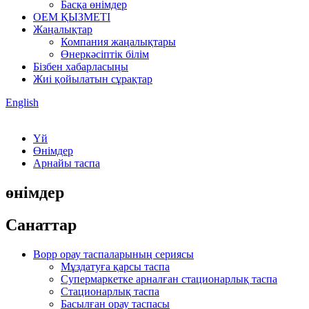
Басқа өнімдер
OEM ҚЫЗМЕТІ
Жаңалықтар
Компания жаңалықтары
Өнеркәсіптік білім
Бізбен хабарласыңы
Жиі қойылатын сұрақтар
English
Үй
Өнімдер
Арнайы таспа
өнімдер
Санаттар
Bopp орау таспаларының сериясы
Мұздатуға қарсы таспа
Супермаркетке арналған стационарлық таспа
Стационарлық таспа
Басылған орау таспасы