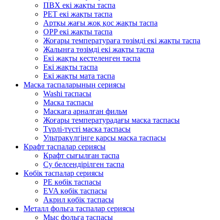
ПВХ екі жақты таспа
PET екі жақты таспа
Артқы жағы жоқ қос жақты таспа
OPP екі жақты таспа
Жоғары температураға төзімді екі жақты таспа
Жалынға төзімді екі жақты таспа
Екі жақты кестеленген таспа
Екі жақты таспа
Екі жақты мата таспа
Маска таспаларының сериясы
Washi таспасы
Маска таспасы
Маскаға арналған фильм
Жоғары температурадағы маска таспасы
Түрлі-түсті маска таспасы
Ультракүлгінге қарсы маска таспасы
Крафт таспалар сериясы
Крафт сығылған таспа
Су белсендірілген таспа
Көбік таспалар сериясы
PE көбік таспасы
EVA көбік таспасы
Акрил көбік таспасы
Металл фольга таспалар сериясы
Мыс фольга таспасы