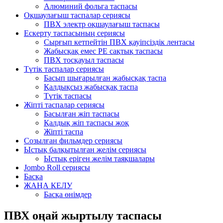
Алюминий фольга таспасы
Оқшаулағыш таспалар сериясы
ПВХ электр оқшаулағыш таспасы
Ескерту таспасының сериясы
Сырғып кетпейтін ПВХ қауіпсіздік лентасы
Жабысқақ емес PE сақтық таспасы
ПВХ тосқауыл таспасы
Түтік таспалар сериясы
Басып шығарылған жабысқақ таспа
Қалдықсыз жабысқақ таспа
Түтік таспасы
Жіпті таспалар сериясы
Басылған жіп таспасы
Қалдық жіп таспасы жоқ
Жіпті таспа
Созылған фильмдер сериясы
Ыстық балқытылған желім сериясы
Ыстық еріген желім таяқшалары
Jombo Roll сериясы
Басқа
ЖАҢА КЕЛУ
Басқа өнімдер
ПВХ оңай жыртылу таспасы