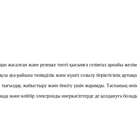
ан жасалған және резеңке типті қысымға сезімтал арнайы желім
қсы ауа-райына төзімділік және күшті созылу беріктігінің арты
тығыздау, жабыстыру және бекіту үшін жарамды. Таспаның өнім
амада және кейбір электронды өнеркәсіптерде де қолдануға бола