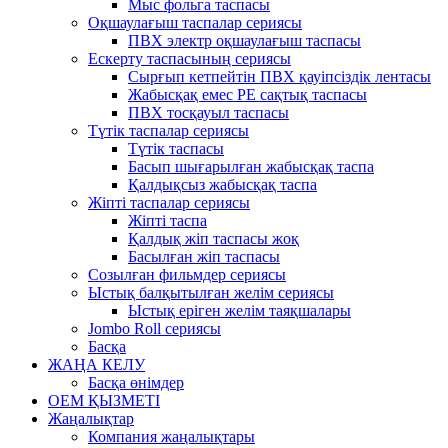
Мыс фольга таспасы
Оқшаулағыш таспалар сериясы
ПВХ электр оқшаулағыш таспасы
Ескерту таспасының сериясы
Сырғып кетпейтін ПВХ қауіпсіздік лентасы
Жабысқақ емес PE сақтық таспасы
ПВХ тосқауыл таспасы
Түтік таспалар сериясы
Түтік таспасы
Басып шығарылған жабысқақ таспа
Қалдықсыз жабысқақ таспа
Жіпті таспалар сериясы
Жіпті таспа
Қалдық жіп таспасы жоқ
Басылған жіп таспасы
Созылған фильмдер сериясы
Ыстық балқытылған желім сериясы
Ыстық еріген желім таяқшалары
Jombo Roll сериясы
Басқа
ЖАҢА КЕЛУ
Басқа өнімдер
OEM ҚЫЗМЕТІ
Жаңалықтар
Компания жаңалықтары