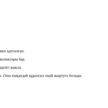
мен қапталған.
қшылықтары бар.
ділігі жақсы.
ды. Оны ешқандай құралсыз оңай жыртуға болады.