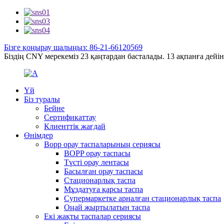
Бізге қоңырау шалыңыз: 86-21-66120569
Біздің CNY мерекеміз 23 қаңтардан басталады. 13 ақпанға дейін,
Үй
Біз туралы
Бейне
Сертификаттау
Клиенттік жағдай
Өнімдер
Bopp орау таспаларының сериясы
BOPP орау таспасы
Түсті орау лентасы
Басылған орау таспасы
Стационарлық таспа
Мұздатуға қарсы таспа
Супермаркетке арналған стационарлық таспа
Оңай жыртылатын таспа
Екі жақты таспалар сериясы