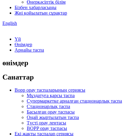
Өнеркәсіптік білім
Бізбен хабарласыңы
Жиі қойылатын сұрақтар
English
Үй
Өнімдер
Арнайы таспа
өнімдер
Санаттар
Bopp орау таспаларының сериясы
Мұздатуға қарсы таспа
Супермаркетке арналған стационарлық таспа
Стационарлық таспа
Басылған орау таспасы
Оңай жыртылатын таспа
Түсті орау лентасы
BOPP орау таспасы
Екі жақты таспалар сериясы