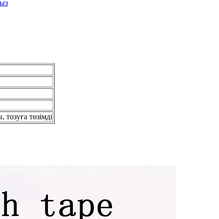
ңыз
 тозуға төзімді