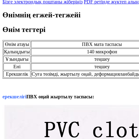
Бізге электрондық поштаны жіберіңіз
PDF ретінде жүктеп алы
Өнімнің егжей-тегжейі
Өнім тегтері
Өнім атауы
ПВХ мата таспасы
Қалыңдығы
140 микрофон
Ұзындығы
теңшеу
Ені
теңшеу
Ерекшелік
Суға төзімді, жыртылу оңай, деформацияланбайды,
ерекшелігі
ПВХ оңай жыртылу таспасы
: