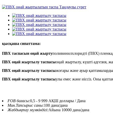
қысқаша сипаттама:
ПВХ таспасын оңай жырту
поливинилхлоридті (ПВХ) пленкад
ПВХ оңай жыртылу таспасы
оңай жыртылу, күшті адгезия, жа
ПВХ оңай жыртылу таспасы
жоғары және ауыр қаптамаларды 
ПВХ оңай жыртылу таспасы
улы емес және иіссіз. Оны қапт
FOB бағасы:
0,5 - 9 999 АҚШ доллары / Дана
Мин.Тапсырыс саны:
100 дана/дана
Жабдықтау мүмкіндігі:
Айына 10000 дана/дана