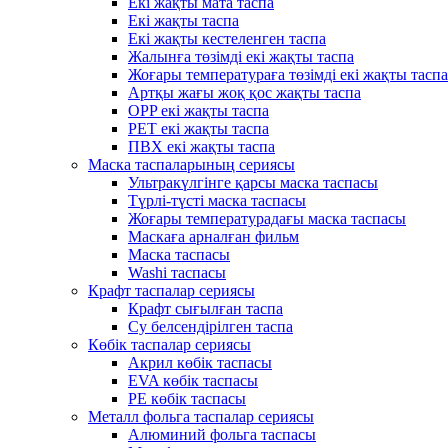
Екі жақты мата таспа
Екі жақты таспа
Екі жақты кестеленген таспа
Жалынға төзімді екі жақты таспа
Жоғары температураға төзімді екі жақты таспа
Артқы жағы жоқ қос жақты таспа
OPP екі жақты таспа
PET екі жақты таспа
ПВХ екі жақты таспа
Маска таспаларының сериясы
Ультракүлгінге қарсы маска таспасы
Түрлі-түсті маска таспасы
Жоғары температурадағы маска таспасы
Маскаға арналған фильм
Маска таспасы
Washi таспасы
Крафт таспалар сериясы
Крафт сығылған таспа
Су белсендірілген таспа
Көбік таспалар сериясы
Акрил көбік таспасы
EVA көбік таспасы
PE көбік таспасы
Металл фольга таспалар сериясы
Алюминий фольга таспасы