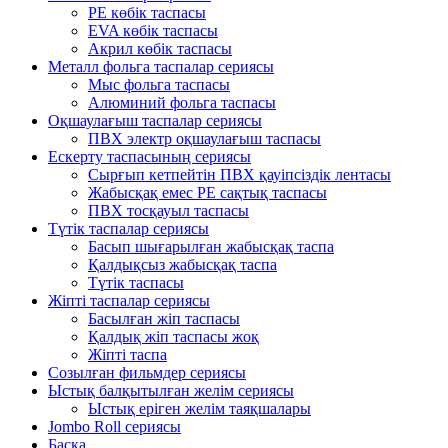
PE көбік таспасы
EVA көбік таспасы
Акрил көбік таспасы
Металл фольга таспалар сериясы
Мыс фольга таспасы
Алюминий фольга таспасы
Оқшаулағыш таспалар сериясы
ПВХ электр оқшаулағыш таспасы
Ескерту таспасының сериясы
Сырғып кетпейтін ПВХ қауіпсіздік лентасы
Жабысқақ емес PE сақтық таспасы
ПВХ тосқауыл таспасы
Түтік таспалар сериясы
Басып шығарылған жабысқақ таспа
Қалдықсыз жабысқақ таспа
Түтік таспасы
Жіпті таспалар сериясы
Басылған жіп таспасы
Қалдық жіп таспасы жоқ
Жіпті таспа
Созылған фильмдер сериясы
Ыстық балқытылған желім сериясы
Ыстық еріген желім таяқшалары
Jombo Roll сериясы
Басқа