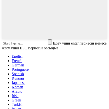
Іздеу үшін enter пернесін немесе
жабу үшін ESC пернесін басыңыз
English
French
German
Portuguese
Spanish
Russian
Japanese
Korean
Arabic
Irish
Greek
Turkish
Italian