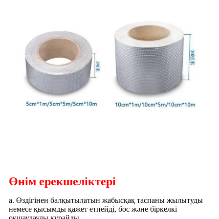
Өнім ерекшеліктері
а. Өздігінен балқытылатын жабысқақ таспаны жылытуды
немесе қысымды қажет етпейді, бос және біркелкі
оқшаулауды құрайды,