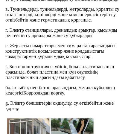
в. Туннельдерді, туннельдерді, метроларды, қорапты су
өткізгіштерді, көпірлерді және кеме өнеркәсіптерін су
өткізбейтін және герметикалық қорғаныс.
г. Электр станциялары, дренаждық арықтар, қысымды
реттейтін су арналары және су құбырлары.
e. Жер асты ғимараттары мен ғимараттар арасындағы
конструктивтік қосылыстар және қолданыстағы
ғимараттармен құрылымдық қосылыстар.
f. Болат конструкциясы үйінің болат пластинасының
арасында, болат пластина мен күн сәулесінің
пластинасының арасындағы қабаттасу
болат табақ пен бетон арасындағы, металл құбырдың
кедергісі
Коррозиядан қорғау.
g. Электр бөлшектерін оқшаулау, су өткізбейтін және
қорғау.