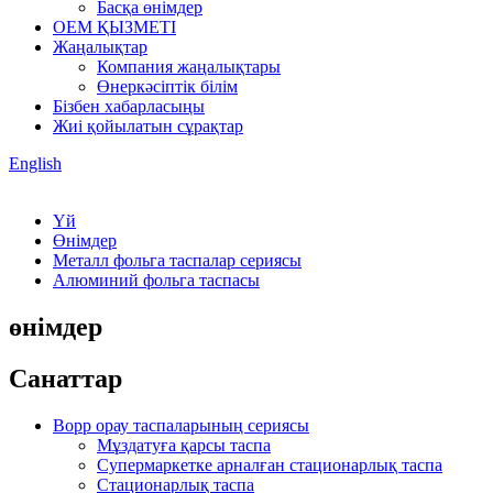
Басқа өнімдер
OEM ҚЫЗМЕТІ
Жаңалықтар
Компания жаңалықтары
Өнеркәсіптік білім
Бізбен хабарласыңы
Жиі қойылатын сұрақтар
English
Үй
Өнімдер
Металл фольга таспалар сериясы
Алюминий фольга таспасы
өнімдер
Санаттар
Bopp орау таспаларының сериясы
Мұздатуға қарсы таспа
Супермаркетке арналған стационарлық таспа
Стационарлық таспа