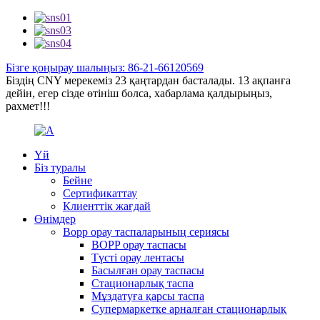
Бізге қоңырау шалыңыз: 86-21-66120569
Біздің CNY мерекеміз 23 қаңтардан басталады. 13 ақпанға
дейін, егер сізде өтініш болса, хабарлама қалдырыңыз,
рахмет!!!
Үй
Біз туралы
Бейне
Сертификаттау
Клиенттік жағдай
Өнімдер
Bopp орау таспаларының сериясы
BOPP орау таспасы
Түсті орау лентасы
Басылған орау таспасы
Стационарлық таспа
Мұздатуға қарсы таспа
Супермаркетке арналған стационарлық