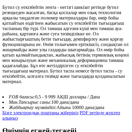
Бутил су өткізбейтін лента - негізгі шикізат ретінде бутил
резеңкеден жасалған, басқа қоспалар мен озық технология
арқылы таңдалған полимер материалдары бар, өмір бойы
қатпайтын өздігінен жабысатын су өткізбейтін тығыздағыш
таспаның бір түрі. Ол тамаша адгезия күші мен тамаша ауа-
райына, қартаюға және суға төзімділікке ие. Ол
жабыстырғыштың бетін тығыздау, демпфирлеу және қорғау
функцияларына ие. Өнім толығымен еріткішсіз, сондықтан ол
жиырмайды және улы газдарды шығармайды. Ол өмір бойы
қатып қалмайтындықтан, жабысқақ бетінің термиялық кеңеюі
мен жиырылуын және механикалық деформацияны тамаша
қадағалайды. Бұл өте жетілдірілген су өткізбейтін
тығыздағыш материал. Бутил таспа немесе бутил таспа - су
өткізбейтін, ылғалға төзімді және тығыздауда қолданылатын
материал.
FOB бағасы:
0,5 - 9 999 АҚШ доллары / Дана
Мин.Тапсырыс саны:
100 дана/дана
Жабдықтау мүмкіндігі:
Айына 10000 дана/дана
Бізге электрондық поштаны жіберіңіз
PDF ретінде жүктеп
алыңыз
Өнімнің егжей-тегжейі