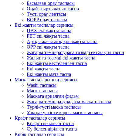
Басылған орау таспасы
Оңай жыртылатын таспа
Түсті орау лентасы
BOPP орау таспасы
Екі жақты таспалар сериясы
ПВХ екі жақты таспа
PET екі жақты таспа
Артқы жағы жоқ қос жақты таспа
OPP екі жақты таспа
Жоғары температураға төзімді екі жақты таспа
Жалынға төзімді екі жақты таспа
Екі жақты кестеленген таспа
Екі жақты таспа
Екі жақты мата таспа
Маска таспаларының сериясы
Washi таспасы
Маска таспасы
Маскаға арналған фильм
Жоғары температурадағы маска таспасы
Түрлі-түсті маска таспасы
Ультракүлгінге қарсы маска таспасы
Крафт таспалар сериясы
Крафт сығылған таспа
Су белсендірілген таспа
Көбік таспалар сериясы