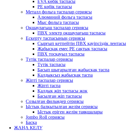
EVA көбік таспасы
PE көбік таспасы
Металл фольга таспалар сериясы
Алюминий фольга таспасы
Мыс фольга таспасы
Оқшаулағыш таспалар сериясы
ПВХ электр оқшаулағыш таспасы
Ескерту таспасының сериясы
Сырғып кетпейтін ПВХ қауіпсіздік лентасы
Жабысқақ емес PE сақтық таспасы
ПВХ тосқауыл таспасы
Түтік таспалар сериясы
Түтік таспасы
Басып шығарылған жабысқақ таспа
Қалдықсыз жабысқақ таспа
Жіпті таспалар сериясы
Жіпті таспа
Қалдық жіп таспасы жоқ
Басылған жіп таспасы
Созылған фильмдер сериясы
Ыстық балқытылған желім сериясы
Ыстық еріген желім таяқшалары
Jombo Roll сериясы
Басқа
ЖАҢА КЕЛУ