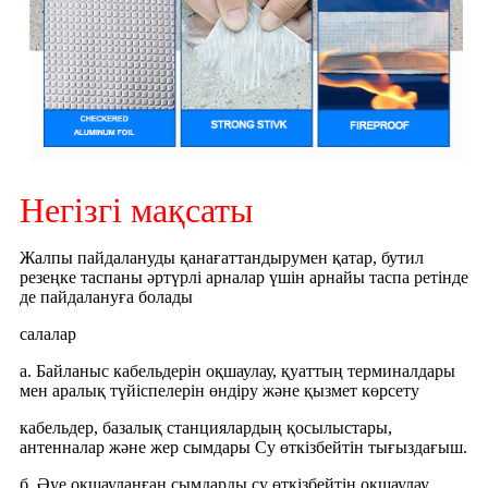
Негізгі мақсаты
Жалпы пайдалануды қанағаттандырумен қатар, бутил
резеңке таспаны әртүрлі арналар үшін арнайы таспа ретінде
де пайдалануға болады
салалар
а. Байланыс кабельдерін оқшаулау, қуаттың терминалдары
мен аралық түйіспелерін өндіру және қызмет көрсету
кабельдер, базалық станциялардың қосылыстары,
антенналар және жер сымдары Су өткізбейтін тығыздағыш.
б. Әуе оқшауланған сымдарды су өткізбейтін оқшаулау.