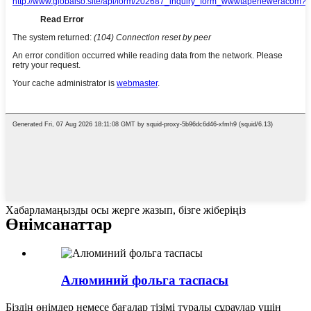
Хабарламаңызды осы жерге жазып, бізге жіберіңіз
Өнім
санаттар
Алюминий фольга таспасы
Біздің өнімдер немесе бағалар тізімі туралы сұраулар үшін