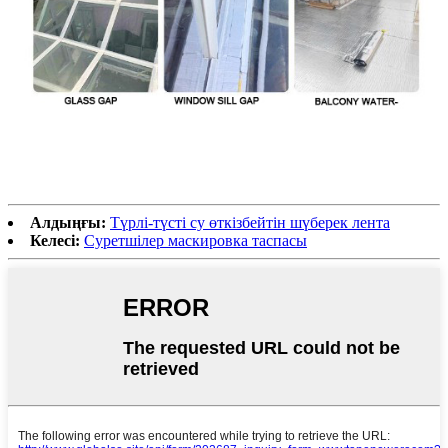
Алдыңғы:
Түрлі-түсті су өткізбейтін шүберек лента
Келесі:
Суретшілер маскировка таспасы