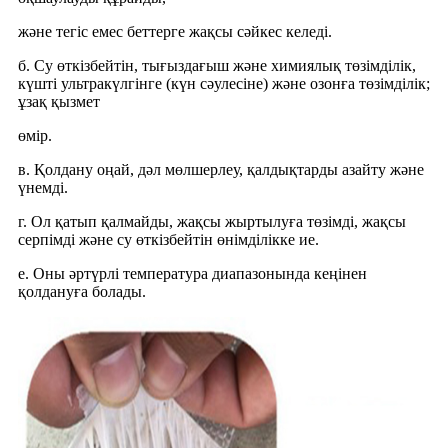
және тегіс емес беттерге жақсы сәйкес келеді.
б. Су өткізбейтін, тығыздағыш және химиялық төзімділік,
күшті ультракүлгінге (күн сәулесіне) және озонға төзімділік;
ұзақ қызмет
өмір.
в. Қолдану оңай, дәл мөлшерлеу, қалдықтарды азайту және
үнемді.
г. Ол қатып қалмайды, жақсы жыртылуға төзімді, жақсы
серпімді және су өткізбейтін өнімділікке ие.
e. Оны әртүрлі температура диапазонында кеңінен
қолдануға болады.