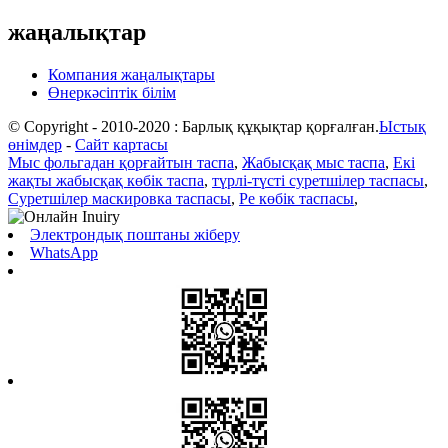
жаңалықтар
Компания жаңалықтары
Өнеркәсіптік білім
© Copyright - 2010-2020 : Барлық құқықтар қорғалған.
Ыстық
өнімдер
-
Сайт картасы
Мыс фольгадан қорғайтын таспа
,
Жабысқақ мыс таспа
,
Екі
жақты жабысқақ көбік таспа
,
түрлі-түсті суретшілер таспасы
,
Суретшілер маскировка таспасы
,
Pe көбік таспасы
,
Электрондық поштаны жіберу
WhatsApp