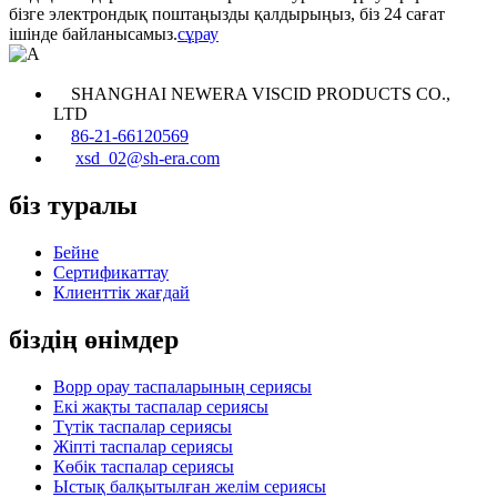
бізге электрондық поштаңызды қалдырыңыз, біз 24 сағат
ішінде байланысамыз.
сұрау
SHANGHAI NEWERA VISCID PRODUCTS CO.,
LTD
86-21-66120569
xsd_02@sh-era.com
біз туралы
Бейне
Сертификаттау
Клиенттік жағдай
біздің өнімдер
Bopp орау таспаларының сериясы
Екі жақты таспалар сериясы
Түтік таспалар сериясы
Жіпті таспалар сериясы
Көбік таспалар сериясы
Ыстық балқытылған желім сериясы