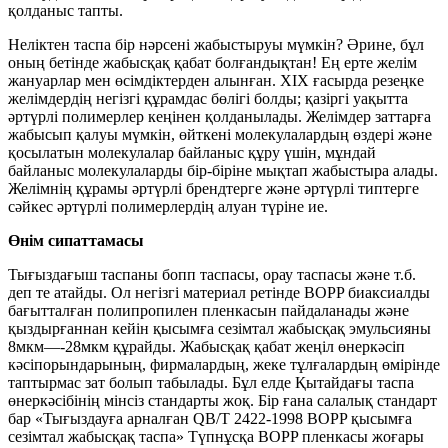
қолданыс тапты.
Неліктен таспа бір нәрсені жабыстыруы мүмкін? Әрине, бұл
оның бетінде жабысқақ қабат болғандықтан! Ең ерте желім
жануарлар мен өсімдіктерден алынған. ХІХ ғасырда резеңке
желімдердің негізгі құрамдас бөлігі болды; қазіргі уақытта
әртүрлі полимерлер кеңінен қолданылады. Желімдер заттарға
жабысып қалуы мүмкін, өйткені молекулалардың өздері және
қосылатын молекулалар байланыс құру үшін, мұндай
байланыс молекулаларды бір-біріне мықтап жабыстыра алады.
Желімнің құрамы әртүрлі брендтерге және әртүрлі типтерге
сәйкес әртүрлі полимерлердің алуан түріне ие.
Өнім сипаттамасы
Тығыздағыш таспаны бопп таспасы, орау таспасы және т.б.
деп те атайды. Ол негізгі материал ретінде BOPP биаксиалды
бағытталған полипропилен пленкасын пайдаланады және
қыздырғаннан кейін қысымға сезімтал жабысқақ эмульсияны
8мкм—-28мкм құрайды. Жабысқақ қабат жеңіл өнеркәсіп
кәсіпорындарының, фирмалардың, жеке тұлғалардың өмірінде
таптырмас зат болып табылады. Бұл елде Қытайдағы таспа
өнеркәсібінің мінсіз стандарты жоқ. Бір ғана салалық стандарт
бар «Тығыздауға арналған QB/T 2422-1998 BOPP қысымға
сезімтал жабысқақ таспа» Түпнұсқа BOPP пленкасы жоғары