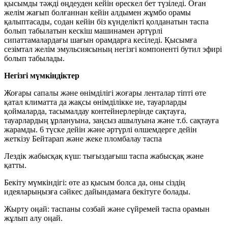
қысымды тәжді өңдеуден кейін өрескел бет түзіледі. Оған
желім жағып болғаннан кейін алдымен жұмбо орамы
қалыптасады, содан кейін біз күнделікті қолданатын таспа
болып табылатын кескіш машинамен әртүрлі
сипаттамалардағы шағын орамдарға кесіледі. Қысымға
сезімтал желім эмульсиясының негізгі компоненті бутил эфирі
болып табылады.
Негізгі мүмкіндіктер
Жоғары сапалы және өнімділігі жоғары ленталар тіпті өте
қатал климатта да жақсы өнімділікке ие, тауарларды
қоймаларда, тасымалдау контейнерлерінде сақтауға,
тауарлардың ұрлануына, заңсыз ашылуына және т.б. сақтауға
жарамды. 6 түске дейін және әртүрлі өлшемдерге дейін
жеткізу Бейтарап және жеке пломбалау таспа
Лездік жабысқақ күш: тығыздағыш таспа жабысқақ және
қатты.
Бекіту мүмкіндігі: өте аз қысым болса да, оны сіздің
идеяларыңызға сәйкес дайындамаға бекітуге болады.
Жырту оңай: таспаны созбай және сүйремей таспа орамын
жұлып алу оңай.