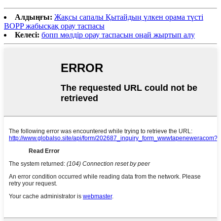
Алдыңғы:
Жақсы сапалы Қытайдың үлкен орама түсті
BOPP жабысқақ орау таспасы
Келесі:
бопп мөлдір орау таспасын оңай жыртып алу