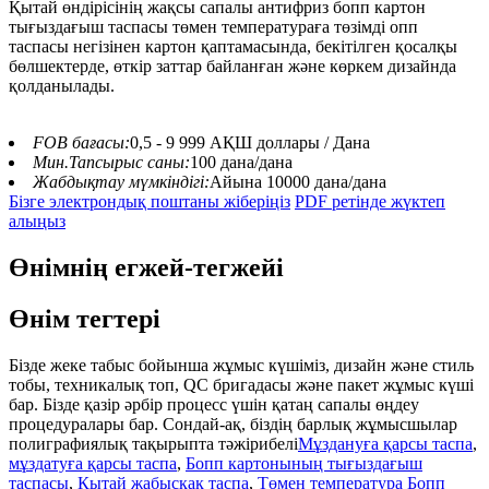
Қытай өндірісінің жақсы сапалы антифриз бопп картон
тығыздағыш таспасы төмен температураға төзімді опп
таспасы негізінен картон қаптамасында, бекітілген қосалқы
бөлшектерде, өткір заттар байланған және көркем дизайнда
қолданылады.
FOB бағасы:
0,5 - 9 999 АҚШ доллары / Дана
Мин.Тапсырыс саны:
100 дана/дана
Жабдықтау мүмкіндігі:
Айына 10000 дана/дана
Бізге электрондық поштаны жіберіңіз
PDF ретінде жүктеп
алыңыз
Өнімнің егжей-тегжейі
Өнім тегтері
Бізде жеке табыс бойынша жұмыс күшіміз, дизайн және стиль
тобы, техникалық топ, QC бригадасы және пакет жұмыс күші
бар. Бізде қазір әрбір процесс үшін қатаң сапалы өңдеу
процедуралары бар. Сондай-ақ, біздің барлық жұмысшылар
полиграфиялық тақырыпта тәжірибелі
Мұздануға қарсы таспа
,
мұздатуға қарсы таспа
,
Бопп картонының тығыздағыш
таспасы
,
Қытай жабысқақ таспа
,
Төмен температура Бопп