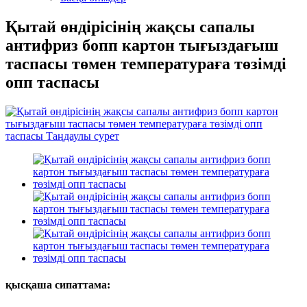
Қытай өндірісінің жақсы сапалы
антифриз бопп картон тығыздағыш
таспасы төмен температураға төзімді
опп таспасы
қысқаша сипаттама: