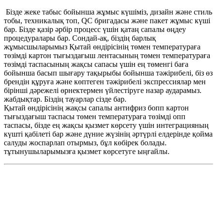
Бізде жеке табыс бойынша жұмыс күшіміз, дизайн және стиль
тобы, техникалық топ, QC бригадасы және пакет жұмыс күші
бар. Бізде қазір әрбір процесс үшін қатаң сапалы өңдеу
процедуралары бар. Сондай-ақ, біздің барлық
жұмысшыларымыз Қытай өндірісінің төмен температураға
төзімді картон тығыздағыш лентасының төмен температураға
төзімді таспасының жақсы сапасы үшін ең төменгі баға
бойынша басып шығару тақырыбы бойынша тәжірибелі, біз өз
брендін құруға және көптеген тәжірибелі экспрессиялар мен
бірінші дәрежелі өрнектермен үйлестіруге назар аударамыз.
жабдықтар. Біздің тауарлар сізде бар.
Қытай өндірісінің жақсы сапалы антифриз бопп картон
тығыздағыш таспасы төмен температураға төзімді опп
таспасы, бізде ең жақсы қызмет көрсету үшін интеграцияның
күшті қабілеті бар және дүние жүзінің әртүрлі елдерінде қойма
салуды жоспарлап отырмыз, бұл көбірек болады.
тұтынушыларымызға қызмет көрсетуге ыңғайлы.