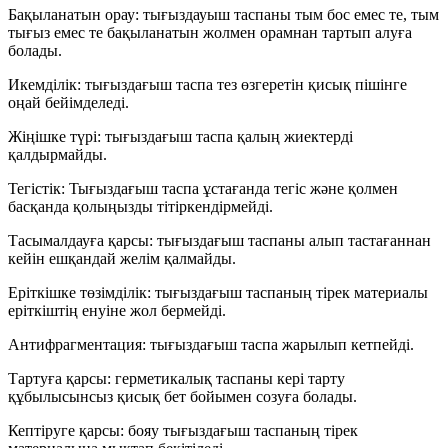
Бақыланатын орау: тығыздауыш таспаны тым бос емес те, тым
тығыз емес те бақыланатын жолмен орамнан тартып алуға
болады.
Икемділік: тығыздағыш таспа тез өзгеретін қисық пішінге
оңай бейімделеді.
Жіңішке түрі: тығыздағыш таспа қалың жиектерді
қалдырмайды.
Тегістік: Тығыздағыш таспа ұстағанда тегіс және қолмен
басқанда қолыңызды тітіркендірмейді.
Тасымалдауға қарсы: тығыздағыш таспаны алып тастағаннан
кейін ешқандай желім қалмайды.
Еріткішке төзімділік: тығыздағыш таспаның тірек материалы
еріткіштің енуіне жол бермейді.
Антифрагментация: тығыздағыш таспа жарылып кетпейді.
Тартуға қарсы: герметикалық таспаны кері тарту
құбылысынсыз қисық бет бойымен созуға болады.
Кептіруге қарсы: бояу тығыздағыш таспаның тірек