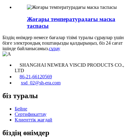
Жоғары температурадағы маска
таспасы
Біздің өнімдер немесе бағалар тізімі туралы сұраулар үшін
бізге электрондық поштаңызды қалдырыңыз, біз 24 сағат
ішінде байланысамыз.
сұрау
SHANGHAI NEWERA VISCID PRODUCTS CO.,
LTD
86-21-66120569
xsd_02@sh-era.com
біз туралы
Бейне
Сертификаттау
Клиенттік жағдай
біздің өнімдер