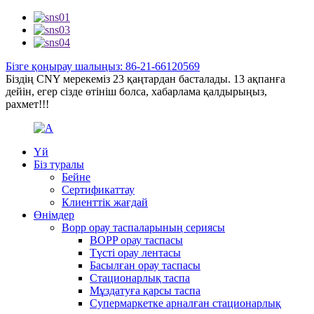
Бізге қоңырау шалыңыз: 86-21-66120569
Біздің CNY мерекеміз 23 қаңтардан басталады. 13 ақпанға
дейін, егер сізде өтініш болса, хабарлама қалдырыңыз,
рахмет!!!
Үй
Біз туралы
Бейне
Сертификаттау
Клиенттік жағдай
Өнімдер
Bopp орау таспаларының сериясы
BOPP орау таспасы
Түсті орау лентасы
Басылған орау таспасы
Стационарлық таспа
Мұздатуға қарсы таспа
Супермаркетке арналған стационарлық