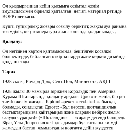
Ол қыздырғаннан кейін қысымға сезімтал желім
эмульсиясымен біркелкі қапталған, негізгі материал ретінде
BOPP пленкасы.
Күшті тұтқырлық; жоғары созылу беріктігі; жақсы ауа-райына
төзімділік; кең температура диапазонында қолданылады;
Қолдану:
Ол негізінен картон қаптамасында, бекітілген қосалқы
бөлшектерде, байланған өткір заттарда және көркем дизайнда
қолданылады.
Тарих
1928 скотч, Ричард Дрю, Сент-Пол, Миннесота, АҚШ
1928 жылы 30 мамырда Біріккен Корольдік пен Америка
Құрама Штаттарында қолдану арқылы Дрю өте жеңіл, бір рет
тиетін желім жасады. Бірінші әрекет жеткілікті жабысқақ
болмады, сондықтан Дрюге: «Бұл нәрсені шотландиялық
бастықтарыңызға қайтарыңыз және олардан көбірек желім
салуды сұраңыз!» («Шотландия» — «сараң» дегенді білдіреді.
Бірақ Ұлы Депрессия кезінде адамдар бұл таспаны киімді
жамаудан бастап, жұмыртқаны қорғауға дейін жүздеген