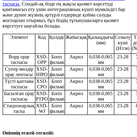
таспасы
, Сондай-ақ бізде ең жақсы қызмет көрсетуді
қамтамасыз ету үшін интеграцияның күшті мүмкіндігі бар
және дүние жүзінің әртүрлі елдерінде қойма салуды
жоспарлап отырмыз, бұл біздің тұтынушыларға қызмет
көрсетуге ыңғайлы болады.
Элемент
Код
Қолдау
Жабысқақ
Қалыңдығы
Созылу
Т
(мм)
күші
д
(Н/см)
(№
Bopp орау
XSD-
Бопп
Акрил
0,038-0,065
23-28
таспасы
OPP
фильмі
мм
Супер мөлдір
XSD-
Бопп
Акрил
0,038-0,065
23-28
орау лентасы
HIPO
фильмі
мм
Түсті қаптама
XSD-
Бопп
Акрил
0,038-0,065
23-28
таспасы
CPO
фильмі
мм
Басылған орау
XSD-
Бопп
Акрил
0,038-0,065
23-28
таспасы
PTPO
фильмі
мм
Стационарлық
XSD-
Бопп
Акрил
0,038-0,065
23-28
таспа
WJ
фильмі
мм
Өнімнің егжей-тегжейі
: