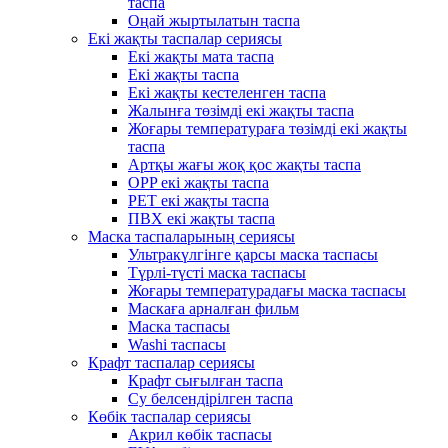
таспа
Оңай жыртылатын таспа
Екі жақты таспалар сериясы
Екі жақты мата таспа
Екі жақты таспа
Екі жақты кестеленген таспа
Жалынға төзімді екі жақты таспа
Жоғары температураға төзімді екі жақты
таспа
Артқы жағы жоқ қос жақты таспа
OPP екі жақты таспа
PET екі жақты таспа
ПВХ екі жақты таспа
Маска таспаларының сериясы
Ультракүлгінге қарсы маска таспасы
Түрлі-түсті маска таспасы
Жоғары температурадағы маска таспасы
Маскаға арналған фильм
Маска таспасы
Washi таспасы
Крафт таспалар сериясы
Крафт сығылған таспа
Су белсендірілген таспа
Көбік таспалар сериясы
Акрил көбік таспасы