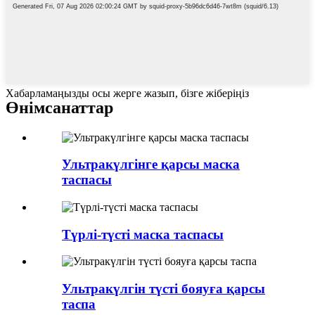
Хабарламаңызды осы жерге жазып, бізге жіберіңіз
Өнім
санаттар
Ультракүлгінге қарсы маска
таспасы
Түрлі-түсті маска таспасы
Ультракүлгін түсті бояуға қарсы
таспа