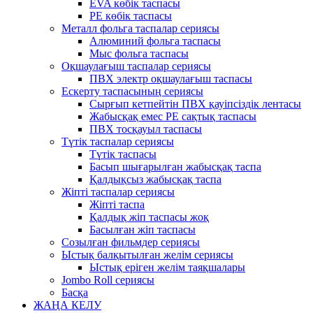
EVA көбік таспасы
PE көбік таспасы
Металл фольга таспалар сериясы
Алюминий фольга таспасы
Мыс фольга таспасы
Оқшаулағыш таспалар сериясы
ПВХ электр оқшаулағыш таспасы
Ескерту таспасының сериясы
Сырғып кетпейтін ПВХ қауіпсіздік лентасы
Жабысқақ емес PE сақтық таспасы
ПВХ тосқауыл таспасы
Түтік таспалар сериясы
Түтік таспасы
Басып шығарылған жабысқақ таспа
Қалдықсыз жабысқақ таспа
Жіпті таспалар сериясы
Жіпті таспа
Қалдық жіп таспасы жоқ
Басылған жіп таспасы
Созылған фильмдер сериясы
Ыстық балқытылған желім сериясы
Ыстық еріген желім таяқшалары
Jombo Roll сериясы
Басқа
ЖАҢА КЕЛУ