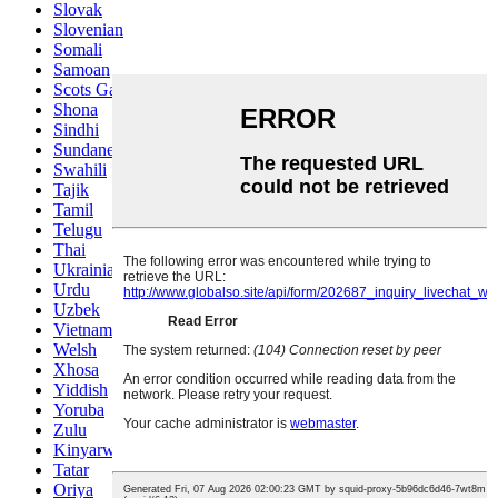
Slovak
Slovenian
Somali
Samoan
Scots Gaelic
Shona
Sindhi
Sundanese
Swahili
Tajik
Tamil
Telugu
Thai
Ukrainian
Urdu
Uzbek
Vietnamese
Welsh
Xhosa
Yiddish
Yoruba
Zulu
Kinyarwanda
Tatar
Oriya