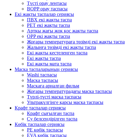
Түсті орау лентасы
BOPP орау таспасы
Екі жақты таспалар сериясы
ПВХ екі жақты таспа
PET екі жақты таспа
Артқы жағы жоқ қос жақты таспа
OPP екі жақты таспа
Жоғары температураға төзімді екі жақты таспа
Жалынға төзімді екі жақты таспа
Екі жақты кестеленген таспа
Екі жақты таспа
Екі жақты мата таспа
Маска таспаларының сериясы
Washi таспасы
Маска таспасы
Маскаға арналған фильм
Жоғары температурадағы маска таспасы
Түрлі-түсті маска таспасы
Ультракүлгінге қарсы маска таспасы
Крафт таспалар сериясы
Крафт сығылған таспа
Су белсендірілген таспа
Көбік таспалар сериясы
PE көбік таспасы
EVA көбік таспасы