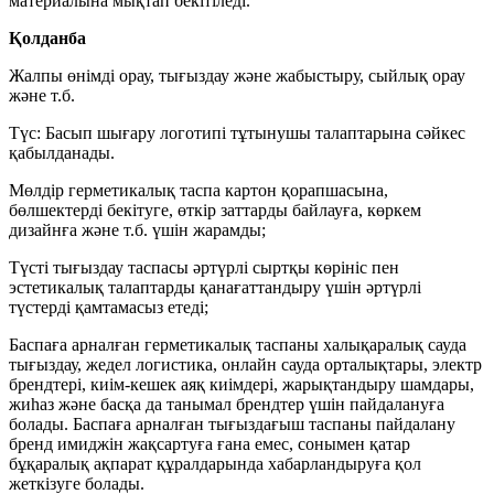
материалына мықтап бекітіледі.
Қолданба
Жалпы өнімді орау, тығыздау және жабыстыру, сыйлық орау
және т.б.
Түс: Басып шығару логотипі тұтынушы талаптарына сәйкес
қабылданады.
Мөлдір герметикалық таспа картон қорапшасына,
бөлшектерді бекітуге, өткір заттарды байлауға, көркем
дизайнға және т.б. үшін жарамды;
Түсті тығыздау таспасы әртүрлі сыртқы көрініс пен
эстетикалық талаптарды қанағаттандыру үшін әртүрлі
түстерді қамтамасыз етеді;
Баспаға арналған герметикалық таспаны халықаралық сауда
тығыздау, жедел логистика, онлайн сауда орталықтары, электр
брендтері, киім-кешек аяқ киімдері, жарықтандыру шамдары,
жиһаз және басқа да танымал брендтер үшін пайдалануға
болады. Баспаға арналған тығыздағыш таспаны пайдалану
бренд имиджін жақсартуға ғана емес, сонымен қатар
бұқаралық ақпарат құралдарында хабарландыруға қол
жеткізуге болады.