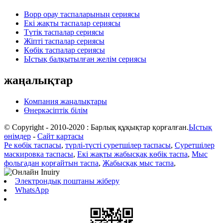
Bopp орау таспаларының сериясы
Екі жақты таспалар сериясы
Түтік таспалар сериясы
Жіпті таспалар сериясы
Көбік таспалар сериясы
Ыстық балқытылған желім сериясы
жаңалықтар
Компания жаңалықтары
Өнеркәсіптік білім
© Copyright - 2010-2020 : Барлық құқықтар қорғалған.
Ыстық
өнімдер
-
Сайт картасы
Pe көбік таспасы
,
түрлі-түсті суретшілер таспасы
,
Суретшілер
маскировка таспасы
,
Екі жақты жабысқақ көбік таспа
,
Мыс
фольгадан қорғайтын таспа
,
Жабысқақ мыс таспа
,
Электрондық поштаны жіберу
WhatsApp