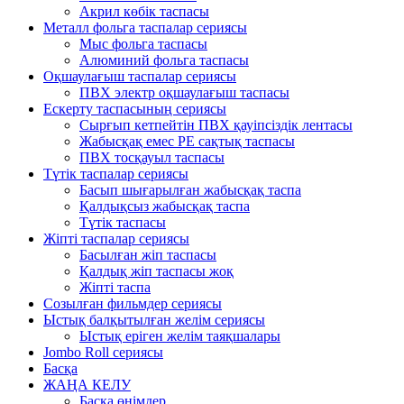
Акрил көбік таспасы
Металл фольга таспалар сериясы
Мыс фольга таспасы
Алюминий фольга таспасы
Оқшаулағыш таспалар сериясы
ПВХ электр оқшаулағыш таспасы
Ескерту таспасының сериясы
Сырғып кетпейтін ПВХ қауіпсіздік лентасы
Жабысқақ емес PE сақтық таспасы
ПВХ тосқауыл таспасы
Түтік таспалар сериясы
Басып шығарылған жабысқақ таспа
Қалдықсыз жабысқақ таспа
Түтік таспасы
Жіпті таспалар сериясы
Басылған жіп таспасы
Қалдық жіп таспасы жоқ
Жіпті таспа
Созылған фильмдер сериясы
Ыстық балқытылған желім сериясы
Ыстық еріген желім таяқшалары
Jombo Roll сериясы
Басқа
ЖАҢА КЕЛУ
Басқа өнімдер